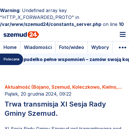
Warning
: Undefined array key
"HTTP_X_FORWARDED_PROTO" in
/var/www/szemud24/constants_server.php
on line
10
Home
Wiadomości
Foto/wideo
Wybory
Wyda
Filmowe pudełko pełne wspomnień – zamów swoją kopię
Polecane
Aktualność (Bojano, Szemud, Koleczkowo, Kielno,
Łebno, Dobrzewino, Donimierz, Kamień, Będargowo,
Piątek, 20 grudnia 2024, 09:22
Grabowiec, Częstkowo, Głazica, Jeleńska Huta,
Trwa transmisja XI Sesja Rady
Karczemki, Kieleńska Huta, Kowalewo, Leśno,
Gminy Szemud.
Łebieńska Huta, Przetoczyno, Rębiska, Szemudzka
Huta, Warzno, Zęblewo)
XI Sesja Rady Gminy Szemud
jest transmitowana pod