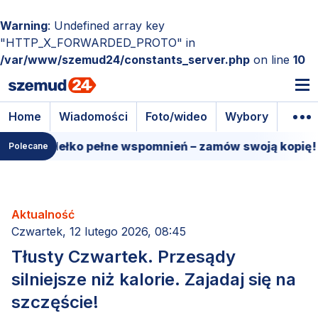
Warning
: Undefined array key
"HTTP_X_FORWARDED_PROTO" in
/var/www/szemud24/constants_server.php
on line
10
Home
Wiadomości
Foto/wideo
Wybory
Wyda
owe pudełko pełne wspomnień – zamów swoją kopię!
Polecane
Aktualność
Czwartek, 12 lutego 2026, 08:45
Tłusty Czwartek. Przesądy
silniejsze niż kalorie. Zajadaj się na
szczęście!