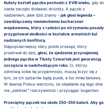
Kulisty kształt pączka pochodzi z XVIII wieku
, gdy do
ciasta zaczęto dodawać drożdży. A pączki z
nadzieniem, jakie dziś znamy –
jak głosi legenda –
zawdzięczamy niemieckiemu kucharzowi
wojskowemu, który z radości po otrzymaniu posady
przygotował słodkości w kształcie armatnich kul
nadzianych konfiturą.
Najpopularniejszy stary polski przesąd, który
przetrwał do dziś,
głosi, że zjedzenie przynajmniej
jednego pączka w Tłusty Czwartek jest gwarancją
szczęścia w nadchodzącym roku
. Ci, którzy
odmówią sobie tej przyjemności, muszą liczyć się z
tym, że ich spiżarnie będą puste, a los mniej łaskawy.
W dawnej Polsce wierzono, że objadanie się tego dnia
ma „zaklinać” rzeczywistość i przyciągać bogactwo
Przeciętny pączek ma około 250–350 kalorii. Aby go