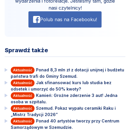
wydarzenia i fotorelacje. Jesteśmy tam, gdzie
nasi czytelnicy!
Polub nas na Facebooku!
Sprawdź także
Ponad 8,3 mln zł z dotacji unijnej i budżetu
Aktualność
państwa trafi do Gminy Szemud.
Jak sfinansować kurs lub studia bez
Aktualność
odsetek i umorzyć do 50% kwoty?
Kamień: Groźne zderzenie 3 aut! Jedna
Aktualność
osoba w szpitalu.
Szemud. Pokaz wypału ceramiki Raku i
Aktualność
„Mistrz Tradycji 2026”
Ponad 40 artystów tworzy przy Centrum
Aktualność
Samorządowym w Szemudzie.