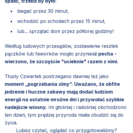
spalić, trzeba by było
:
biegać przez 30 minut,
wchodzić po schodach przez 15 minut,
lub... sprzątać dom przez półtorej godziny!
Według ludowych przesądów, zostawienie resztek
pączków lub faworków mogło przynieś
ć pecha -
wierzono, że szczęście "ucieknie" razem z nimi.
Tłusty Czwartek postrzegano dawniej też jako
moment „pogrzebania zimy”. Uważano, że obfite
jedzenie i huczne zabawy mają dodać ludziom
energii na ostatnie mroźne dni i przywołać szybkie
nadejście wiosny.
Im głośniej i radośniej obchodzono
ten dzień, tym prędzej przyroda miała obudzić się do
życia.
Lubisz czytać, oglądać co przygotowaliśmy?