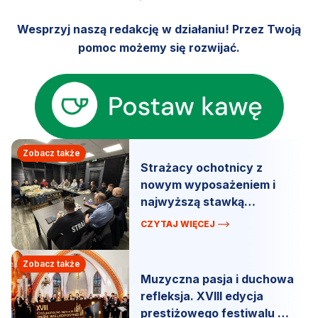
Wesprzyj naszą redakcję w działaniu! Przez Twoją
pomoc możemy się rozwijać.
Zobacz także
Strażacy ochotnicy z
nowym wyposażeniem i
najwyższą stawką
ekwiwalentu w regionie.
CZYTAJ WIĘCEJ
Zobacz także
Muzyczna pasja i duchowa
refleksja. XVIII edycja
prestiżowego festiwalu w