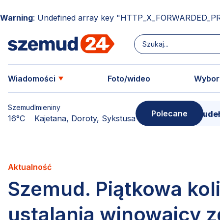
Warning
: Undefined array key "HTTP_X_FORWARDED_P
Wiadomości
Foto/wideo
Wybor
Szemud
Imieniny
Polecane
Donimierz i Szemud. Filmowe pudełko pełn
16°C
Kajetana, Doroty, Sykstusa
Aktualność
Szemud. Piątkowa koli
ustalania winowajcy z