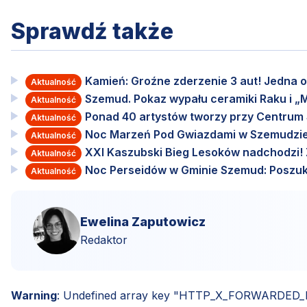
Sprawdź także
Kamień: Groźne zderzenie 3 aut! Jedna o
Aktualność
Szemud. Pokaz wypału ceramiki Raku i „M
Aktualność
Ponad 40 artystów tworzy przy Centru
Aktualność
Noc Marzeń Pod Gwiazdami w Szemudzie
Aktualność
XXI Kaszubski Bieg Lesoków nadchodzi! Za
Aktualność
Noc Perseidów w Gminie Szemud: Poszuki
Aktualność
Ewelina Zaputowicz
Redaktor
Warning
: Undefined array key "HTTP_X_FORWARDED