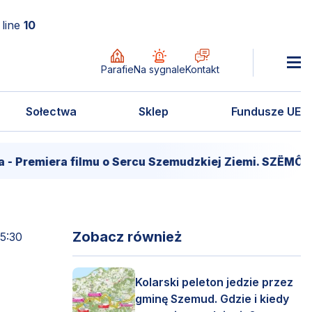
line
10
Parafie
Na sygnale
Kontakt
Sołectwa
Sklep
Fundusze UE
iera filmu o Sercu Szemudzkiej Ziemi. SZËMÔŁD – SE
Zobacz również
15:30
Kolarski peleton jedzie przez
gminę Szemud. Gdzie i kiedy