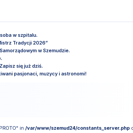
soba w szpitalu.
istrz Tradycji 2026”
m Samorządowym w Szemudzie.
.
pisz się już dziś.
wani pasjonaci, muzycy i astronomi!
_PROTO" in
/var/www/szemud24/constants_server.php