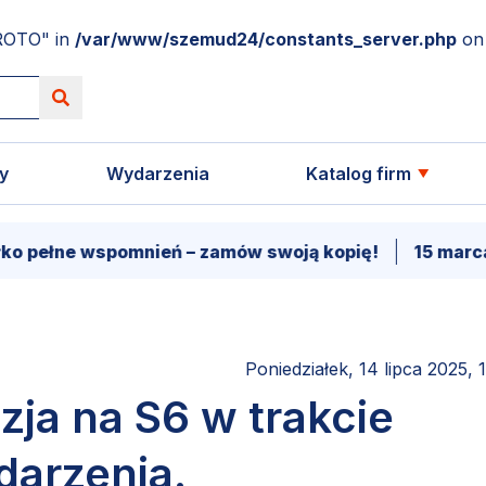
ROTO" in
/var/www/szemud24/constants_server.php
on 
y
Wydarzenia
Katalog firm
e wspomnień – zamów swoją kopię!
15 marca - Prem
Poniedziałek, 14 lipca 2025, 
zja na S6 w trakcie
darzenia.