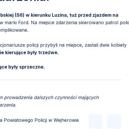
ubskiej (S6) w kierunku Luzina, tuż przed zjazdem na
marki Ford. Na miejsce zdarzenia skierowano patrol policj
komplikowane.
nariusze policji przybyli na miejsce, zastali dwie kobiety
e kierujące były trzeźwe.
jące były sprzeczne.
lem prowadzenia dalszych czynności mających
arzenia.
 Powiatowego Policji w Wejherowie