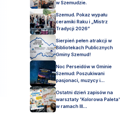
w Szemudzie.
Szemud. Pokaz wypału
ceramiki Raku i „Mistrz
Tradycji 2026”
Sierpień pełen atrakcji w
Bibliotekach Publicznych
Gminy Szemud!
Noc Perseidów w Gminie
Szemud: Poszukiwani
pasjonaci, muzycy i
astronomi!
Ostatni dzień zapisów na
warsztaty 'Kolorowa Paleta'
w ramach III
Interdyscyplinarnego Pleneru
Artystycznego.