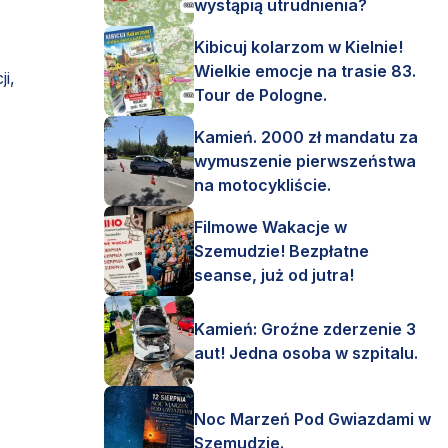
wystąpią utrudnienia?
Kibicuj kolarzom w Kielnie!
Wielkie emocje na trasie 83.
i,
Tour de Pologne.
Kamień. 2000 zł mandatu za
wymuszenie pierwszeństwa
na motocykliście.
Filmowe Wakacje w
Szemudzie! Bezpłatne
seanse, już od jutra!
Kamień: Groźne zderzenie 3
aut! Jedna osoba w szpitalu.
Noc Marzeń Pod Gwiazdami w
Szemudzie.