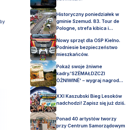
Historyczny poniedziałek w
gminie Szemud. 83. Tour de
aby
Pologne, strefa kibica i
mnóstwo emocji!
Nowy sprzęt dla OSP Kielno.
Podniesie bezpieczeństwo
mieszkańców.
Pokaż swoje żniwne
kadry.'SZËMAŁDZCZI
ÒŻNIWINË' – wygraj nagrody
finansowe i rzeczowe.
XXI Kaszubski Bieg Lesoków
nadchodzi! Zapisz się już dziś.
Ponad 40 artystów tworzy
przy Centrum Samorządowym