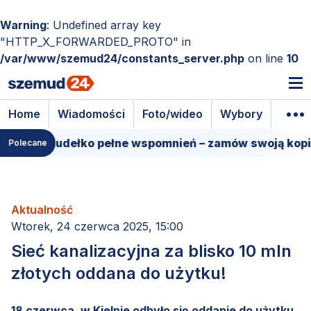
Warning
: Undefined array key
"HTTP_X_FORWARDED_PROTO" in
/var/www/szemud24/constants_server.php
on line
10
Home
Wiadomości
Foto/wideo
Wybory
Wyda
lmowe pudełko pełne wspomnień – zamów swoją kopię!
Polecane
Aktualność
Wtorek, 24 czerwca 2025, 15:00
Sieć kanalizacyjna za blisko 10 mln
złotych oddana do użytku!
18 czerwca, w Kielnie odbyło się oddanie do użytku