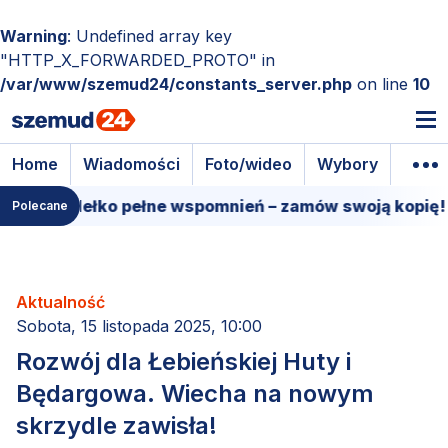
Warning
: Undefined array key
"HTTP_X_FORWARDED_PROTO" in
/var/www/szemud24/constants_server.php
on line
10
Home
Wiadomości
Foto/wideo
Wybory
Wyda
e pudełko pełne wspomnień – zamów swoją kopię!
1
Polecane
Aktualność
Sobota, 15 listopada 2025, 10:00
Rozwój dla Łebieńskiej Huty i
Będargowa. Wiecha na nowym
skrzydle zawisła!