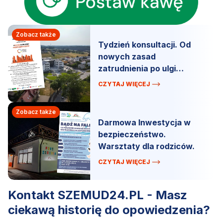
Zobacz także
Tydzień konsultacji. Od
nowych zasad
zatrudnienia po ulgi
podatkowe.
CZYTAJ WIĘCEJ
Zobacz także
Darmowa Inwestycja w
bezpieczeństwo.
Warsztaty dla rodziców.
CZYTAJ WIĘCEJ
Kontakt SZEMUD24.PL - Masz
ciekawą historię do opowiedzenia?