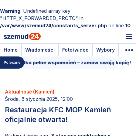
Warning
: Undefined array key
"HTTP_X_FORWARDED_PROTO" in
/var/www/szemud24/constants_server.php
on line
10
Home
Wiadomości
Foto/wideo
Wybory
Wyda
udełko pełne wspomnień – zamów swoją kopię!
15 m
Polecane
Aktualność (Kamień)
Środa, 8 stycznia 2025, 12:00
Restauracja KFC MOP Kamień
oficjalnie otwarta!
W dniu dzisiejszym,
8 stycznia punktualnie o