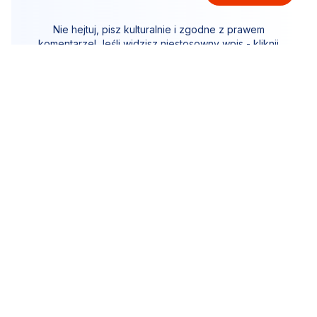
Nie hejtuj, pisz kulturalnie i zgodne z prawem
komentarze! Jeśli widzisz niestosowny wpis - kliknij
"zgłoś nadużycie".