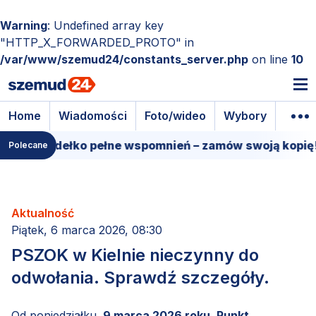
Warning
: Undefined array key
"HTTP_X_FORWARDED_PROTO" in
/var/www/szemud24/constants_server.php
on line
10
Home
Wiadomości
Foto/wideo
Wybory
Wyda
owe pudełko pełne wspomnień – zamów swoją kopię!
Polecane
Aktualność
Piątek, 6 marca 2026, 08:30
PSZOK w Kielnie nieczynny do
odwołania. Sprawdź szczegóły.
Od poniedziałku,
9 marca 2026 roku, Punkt