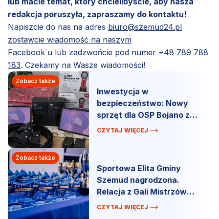
lub macie temat, który chcielibyście, aby nasza
redakcja poruszyła, zapraszamy do kontaktu!
Napiszcie do nas na adres
biuro@szemud24.pl
zostawcie wiadomość na naszym
Facebook`u
lub zadzwońcie pod numer
+48 789 788
183
. Czekamy na Wasze wiadomości!
Zobacz także
Inwestycja w
bezpieczeństwo: Nowy
sprzęt dla OSP Bojano z
budżetu sołeckiego.
CZYTAJ WIĘCEJ
Zobacz także
Sportowa Elita Gminy
Szemud nagrodzona.
Relacja z Gali Mistrzów
Sportu.
CZYTAJ WIĘCEJ