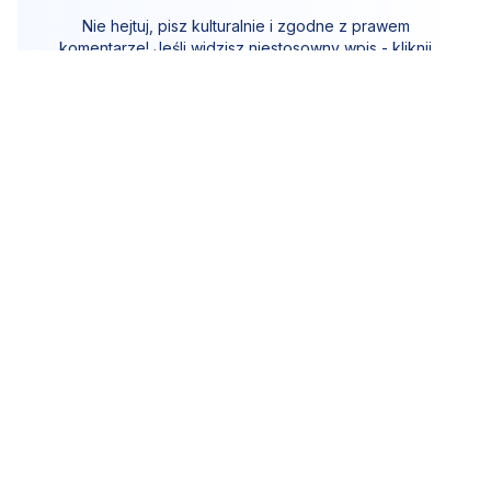
Nie hejtuj, pisz kulturalnie i zgodne z prawem
komentarze! Jeśli widzisz niestosowny wpis - kliknij
"zgłoś nadużycie".