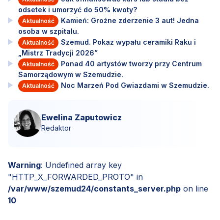
odsetek i umorzyć do 50% kwoty?
Kamień: Groźne zderzenie 3 aut! Jedna
Aktualność
osoba w szpitalu.
Szemud. Pokaz wypału ceramiki Raku i
Aktualność
„Mistrz Tradycji 2026”
Ponad 40 artystów tworzy przy Centrum
Aktualność
Samorządowym w Szemudzie.
Noc Marzeń Pod Gwiazdami w Szemudzie.
Aktualność
Ewelina Zaputowicz
Redaktor
Warning
: Undefined array key
"HTTP_X_FORWARDED_PROTO" in
/var/www/szemud24/constants_server.php
on line
10