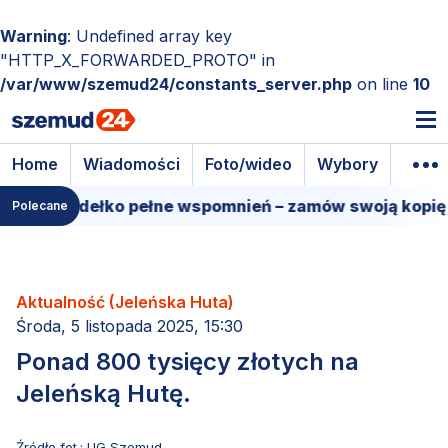
Warning
: Undefined array key
"HTTP_X_FORWARDED_PROTO" in
/var/www/szemud24/constants_server.php
on line
10
Home
Wiadomości
Foto/wideo
Wybory
Wyda
owe pudełko pełne wspomnień – zamów swoją kopię!
Polecane
Aktualność (Jeleńska Huta)
Środa, 5 listopada 2025, 15:30
Ponad 800 tysięcy złotych na
Jeleńską Hutę.
Źródło fot.: UG Szemud