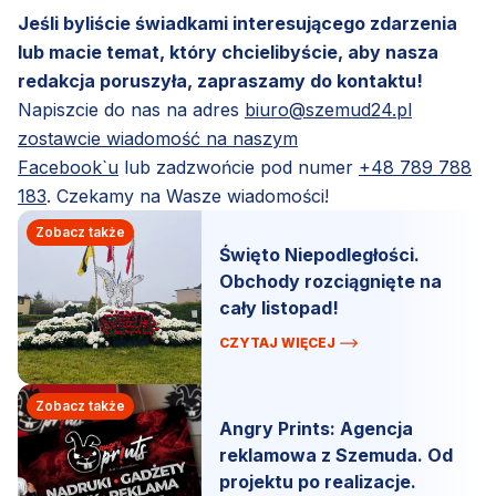
Jeśli byliście świadkami interesującego zdarzenia
lub macie temat, który chcielibyście, aby nasza
redakcja poruszyła, zapraszamy do kontaktu!
Napiszcie do nas na adres
biuro@szemud24.pl
zostawcie wiadomość na naszym
Facebook`u
lub zadzwońcie pod numer
+48 789 788
183
. Czekamy na Wasze wiadomości!
Zobacz także
Święto Niepodległości.
Obchody rozciągnięte na
cały listopad!
CZYTAJ WIĘCEJ
Zobacz także
Angry Prints: Agencja
reklamowa z Szemuda. Od
projektu po realizacje.