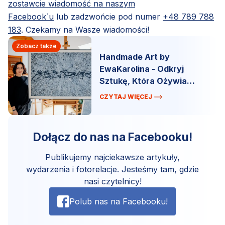
zostawcie wiadomość na naszym
Facebook`u
lub zadzwońcie pod numer
+48 789 788
183
. Czekamy na Wasze wiadomości!
Zobacz także
Handmade Art by
EwaKarolina - Odkryj
Sztukę, Która Ożywia
Przestrzeń!
CZYTAJ WIĘCEJ
Dołącz do nas na Facebooku!
Publikujemy najciekawsze artykuły,
wydarzenia i fotorelacje. Jesteśmy tam, gdzie
nasi czytelnicy!
Polub nas na Facebooku!