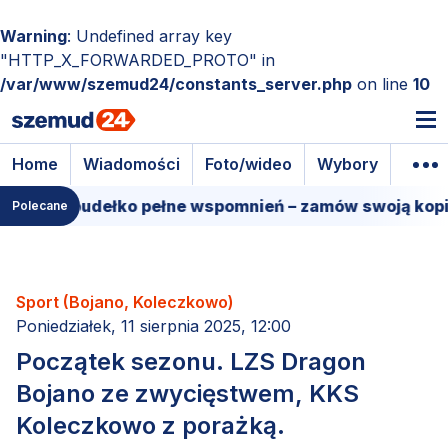
Warning
: Undefined array key
"HTTP_X_FORWARDED_PROTO" in
/var/www/szemud24/constants_server.php
on line
10
Home
Wiadomości
Foto/wideo
Wybory
Wyda
lmowe pudełko pełne wspomnień – zamów swoją kopię!
Polecane
Sport (Bojano, Koleczkowo)
Poniedziałek, 11 sierpnia 2025, 12:00
Początek sezonu. LZS Dragon
Bojano ze zwycięstwem, KKS
Koleczkowo z porażką.