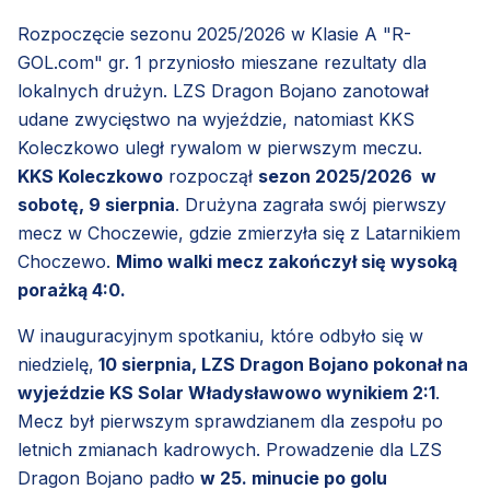
Rozpoczęcie sezonu 2025/2026 w Klasie A "R-
GOL.com" gr. 1 przyniosło mieszane rezultaty dla
lokalnych drużyn. LZS Dragon Bojano zanotował
udane zwycięstwo na wyjeździe, natomiast KKS
Koleczkowo uległ rywalom w pierwszym meczu.
KKS Koleczkowo
rozpoczął
sezon 2025/2026 w
sobotę, 9 sierpnia
. Drużyna zagrała swój pierwszy
mecz w Choczewie, gdzie zmierzyła się z Latarnikiem
Choczewo.
Mimo walki mecz zakończył się wysoką
porażką 4:0.
W inauguracyjnym spotkaniu, które odbyło się w
niedzielę,
10 sierpnia, LZS Dragon Bojano pokonał na
wyjeździe KS Solar Władysławowo wynikiem 2:1
.
Mecz był pierwszym sprawdzianem dla zespołu po
letnich zmianach kadrowych. Prowadzenie dla LZS
Dragon Bojano padło
w 25. minucie po golu