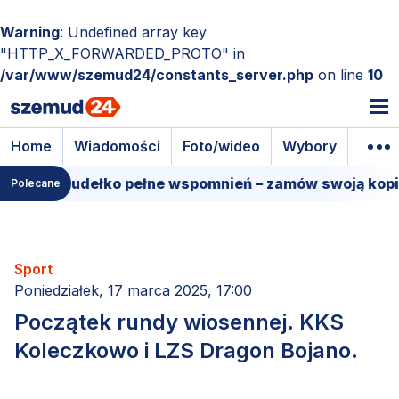
Warning
: Undefined array key
"HTTP_X_FORWARDED_PROTO" in
/var/www/szemud24/constants_server.php
on line
10
Home
Wiadomości
Foto/wideo
Wybory
Wyda
lmowe pudełko pełne wspomnień – zamów swoją kopię!
Polecane
Sport
Poniedziałek, 17 marca 2025, 17:00
Początek rundy wiosennej. KKS
Koleczkowo i LZS Dragon Bojano.