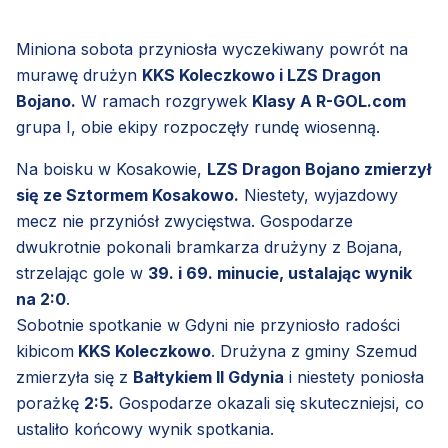
Miniona sobota przyniosła wyczekiwany powrót na
murawę drużyn
KKS Koleczkowo i LZS Dragon
Bojano.
W ramach rozgrywek
Klasy A R-GOL.com
grupa I, obie ekipy rozpoczęły rundę wiosenną.
Na boisku w Kosakowie,
LZS Dragon Bojano zmierzył
się ze Sztormem Kosakowo.
Niestety, wyjazdowy
mecz nie przyniósł zwycięstwa. Gospodarze
dwukrotnie pokonali bramkarza drużyny z Bojana,
strzelając gole w
39. i 69. minucie, ustalając wynik
na 2:0
.
Sobotnie spotkanie w Gdyni nie przyniosło radości
kibicom
KKS Koleczkowo
. Drużyna z gminy Szemud
zmierzyła się z
Bałtykiem II Gdynia
i niestety poniosła
porażkę
2:5.
Gospodarze okazali się skuteczniejsi, co
ustaliło końcowy wynik spotkania.