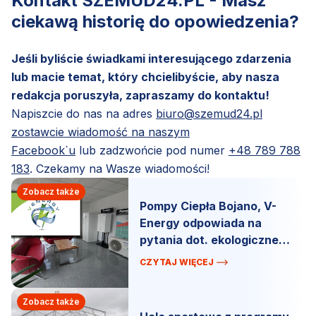
Kontakt SZEMUD24.PL - Masz
ciekawą historię do opowiedzenia?
Jeśli byliście świadkami interesującego zdarzenia
lub macie temat, który chcielibyście, aby nasza
redakcja poruszyła, zapraszamy do kontaktu!
Napiszcie do nas na adres
biuro@szemud24.pl
zostawcie wiadomość na naszym
Facebook`u
lub zadzwońcie pod numer
+48 789 788
183
. Czekamy na Wasze wiadomości!
Zobacz także
Pompy Ciepła Bojano, V-
Energy odpowiada na
pytania dot. ekologicznego
ogrzewania.
CZYTAJ WIĘCEJ
Zobacz także