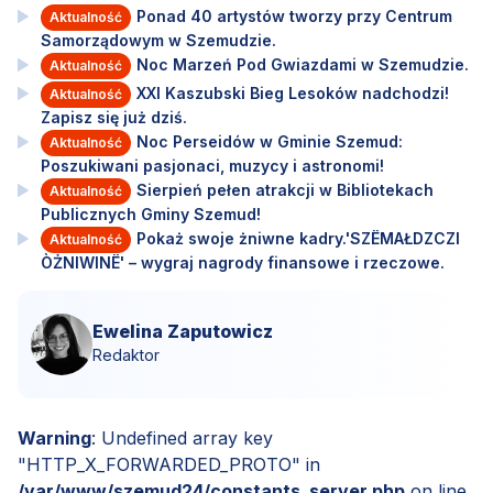
Ponad 40 artystów tworzy przy Centrum
Aktualność
Samorządowym w Szemudzie.
Noc Marzeń Pod Gwiazdami w Szemudzie.
Aktualność
XXI Kaszubski Bieg Lesoków nadchodzi!
Aktualność
Zapisz się już dziś.
Noc Perseidów w Gminie Szemud:
Aktualność
Poszukiwani pasjonaci, muzycy i astronomi!
Sierpień pełen atrakcji w Bibliotekach
Aktualność
Publicznych Gminy Szemud!
Pokaż swoje żniwne kadry.'SZËMAŁDZCZI
Aktualność
ÒŻNIWINË' – wygraj nagrody finansowe i rzeczowe.
Ewelina Zaputowicz
Redaktor
Warning
: Undefined array key
"HTTP_X_FORWARDED_PROTO" in
/var/www/szemud24/constants_server.php
on line