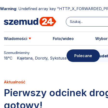
Warning
: Undefined array key "HTTP_X_FORWARDED_P
Wiadomości
Foto/wideo
Wybor
Szemud
Imieniny
Polecane
Donimierz i Szemud. Filmowe pudełko pełne 
18°C
Kajetana, Doroty, Sykstusa
Aktualność
Pierwszy odcinek dro
gotowy!