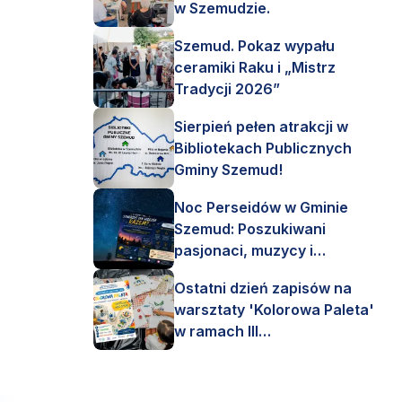
w Szemudzie.
Szemud. Pokaz wypału
ceramiki Raku i „Mistrz
Tradycji 2026”
Sierpień pełen atrakcji w
Bibliotekach Publicznych
Gminy Szemud!
Noc Perseidów w Gminie
Szemud: Poszukiwani
pasjonaci, muzycy i
astronomi!
Ostatni dzień zapisów na
warsztaty 'Kolorowa Paleta'
w ramach III
Interdyscyplinarnego Pleneru
Artystycznego.