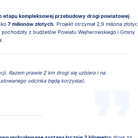
o etapu kompleksowej przebudowy drogi powiatowej
sko
7 milionów złotych.
Projekt otrzymał 2,9 miliona złotyc
 pochodziły z budżetów Powiatu Wejherowskiego i Gminy
y.
acji. Razem prawie 2 km drogi się uzbiera i na
budowanego odcinka będą korzystać.
owo wybudowane zostaną łącznie 2 kilometry
drogi za