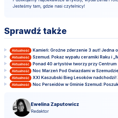
Jesteśmy tam, gdzie nasi czytelnicy!
Sprawdź także
Kamień: Groźne zderzenie 3 aut! Jedna o
Aktualność
Szemud. Pokaz wypału ceramiki Raku i „M
Aktualność
Ponad 40 artystów tworzy przy Centru
Aktualność
Noc Marzeń Pod Gwiazdami w Szemudzie
Aktualność
XXI Kaszubski Bieg Lesoków nadchodzi! Za
Aktualność
Noc Perseidów w Gminie Szemud: Poszuki
Aktualność
Ewelina Zaputowicz
Redaktor