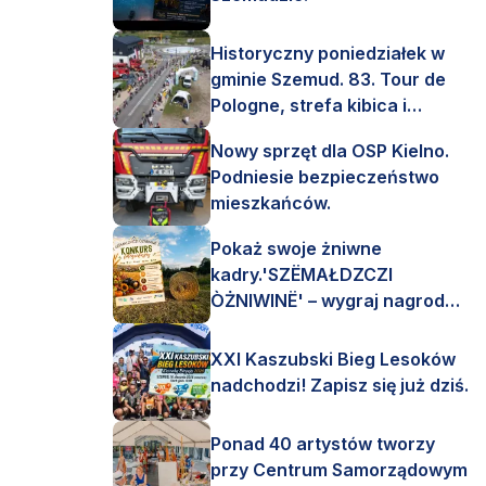
Historyczny poniedziałek w
gminie Szemud. 83. Tour de
Pologne, strefa kibica i
mnóstwo emocji!
Nowy sprzęt dla OSP Kielno.
Podniesie bezpieczeństwo
mieszkańców.
Pokaż swoje żniwne
kadry.'SZËMAŁDZCZI
ÒŻNIWINË' – wygraj nagrody
finansowe i rzeczowe.
XXI Kaszubski Bieg Lesoków
nadchodzi! Zapisz się już dziś.
Ponad 40 artystów tworzy
przy Centrum Samorządowym