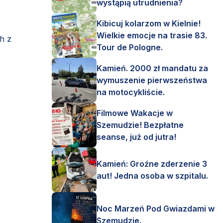
wystąpią utrudnienia?
Kibicuj kolarzom w Kielnie!
Wielkie emocje na trasie 83.
h z
Tour de Pologne.
Kamień. 2000 zł mandatu za
wymuszenie pierwszeństwa
na motocykliście.
Filmowe Wakacje w
Szemudzie! Bezpłatne
seanse, już od jutra!
Kamień: Groźne zderzenie 3
aut! Jedna osoba w szpitalu.
Noc Marzeń Pod Gwiazdami w
Szemudzie.