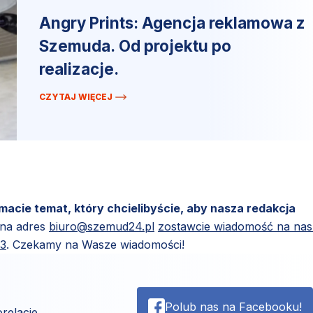
Angry Prints: Agencja reklamowa z
Szemuda. Od projektu po
realizacje.
CZYTAJ WIĘCEJ
 macie temat, który chcielibyście, aby nasza redakcja
 na adres
biuro@szemud24.pl
zostawcie wiadomość na na
83
. Czekamy na Wasze wiadomości!
Polub nas na Facebooku!
relacje.