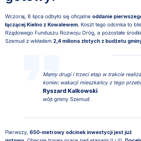
Wczoraj, 8 lipca odbyło się oficjalne
oddanie pierwszeg
łączącej Kielno z Kowalewem.
Koszt tego odcinka to bli
Rządowego Funduszu Rozwoju Dróg, a pozostałe środki
Szemud z wkładem
2,4 miliona złotych z budżetu gmin
Mamy drugi i trzeci etap w trakcie realiz
koniec wakacji mieszkańcy z tego prze
Ryszard Kalkowski
wójt gminy Szemud
Pierwszy,
650-metrowy odcinek inwestycji jest już
gotowy
. Obecnie trwają prace nad etapami II i III.
Docel