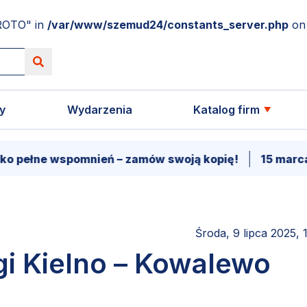
ROTO" in
/var/www/szemud24/constants_server.php
on 
y
Wydarzenia
Katalog firm
wspomnień – zamów swoją kopię!
15 marca - Premi
Środa, 9 lipca 2025, 
gi Kielno – Kowalewo