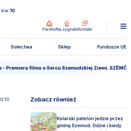
line
10
Parafie
Na sygnale
Kontakt
Sołectwa
Sklep
Fundusze UE
era filmu o Sercu Szemudzkiej Ziemi. SZËMÔŁD – SER
Zobacz również
10:10
Kolarski peleton jedzie przez
gminę Szemud. Gdzie i kiedy