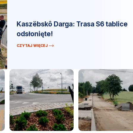
Kaszëbskô Darga: Trasa S6 tablice
odsłonięte!
CZYTAJ WIĘCEJ