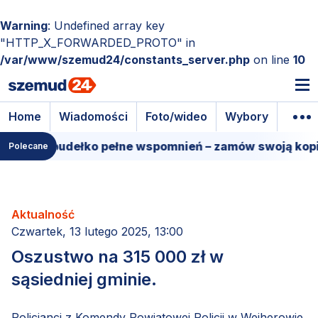
Warning
: Undefined array key
"HTTP_X_FORWARDED_PROTO" in
/var/www/szemud24/constants_server.php
on line
10
Home
Wiadomości
Foto/wideo
Wybory
Wyda
ilmowe pudełko pełne wspomnień – zamów swoją kopię!
Polecane
Aktualność
Czwartek, 13 lutego 2025, 13:00
Oszustwo na 315 000 zł w
sąsiedniej gminie.
Policjanci z Komendy Powiatowej Policji w Wejherowie