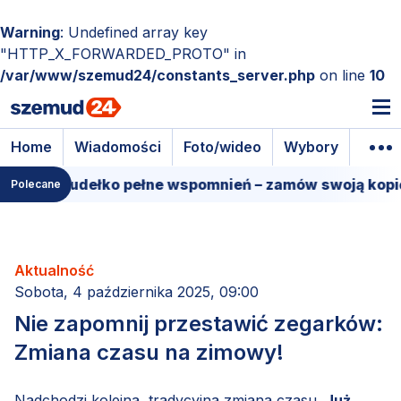
Warning
: Undefined array key
"HTTP_X_FORWARDED_PROTO" in
/var/www/szemud24/constants_server.php
on line
10
Home
Wiadomości
Foto/wideo
Wybory
Wyda
lmowe pudełko pełne wspomnień – zamów swoją kopię!
Polecane
Aktualność
Sobota, 4 października 2025, 09:00
Nie zapomnij przestawić zegarków:
Zmiana czasu na zimowy!
Nadchodzi kolejna, tradycyjna zmiana czasu.
Już