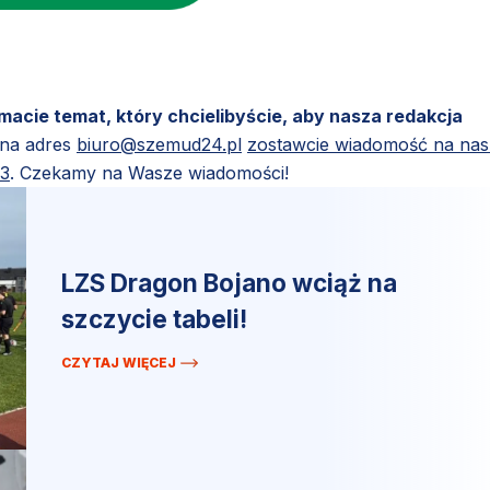
 macie temat, który chcielibyście, aby nasza redakcja
 na adres
biuro@szemud24.pl
zostawcie wiadomość na na
83
. Czekamy na Wasze wiadomości!
LZS Dragon Bojano wciąż na
szczycie tabeli!
CZYTAJ WIĘCEJ