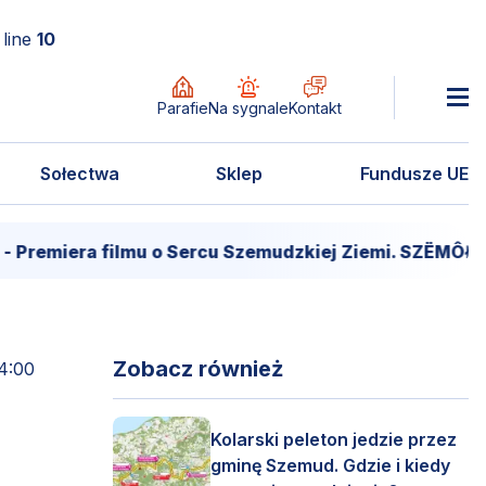
line
10
Parafie
Na sygnale
Kontakt
Sołectwa
Sklep
Fundusze UE
era filmu o Sercu Szemudzkiej Ziemi. SZËMÔŁD – SER
Zobacz również
4:00
Kolarski peleton jedzie przez
gminę Szemud. Gdzie i kiedy