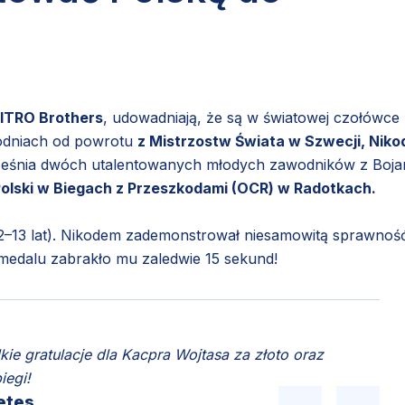
 NITRO Brothers
, udowadniają, że są w światowej czołówce
odniach od powrotu
z Mistrzostw Świata w Szwecji, Nik
eśnia dwóch utalentowanych młodych zawodników z Boja
Polski w Biegach z Przeszkodami (OCR) w Radotkach.
2–13 lat). Nikodem zademonstrował niesamowitą sprawnoś
medalu zabrakło mu zaledwie 15 sekund!
kie gratulacje dla Kacpra Wojtasa za złoto oraz
iegi!
letes