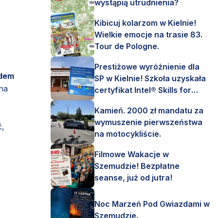
wystąpią utrudnienia?
Kibicuj kolarzom w Kielnie!
Wielkie emocje na trasie 83.
Tour de Pologne.
Prestiżowe wyróżnienie dla
odem
SP w Kielnie! Szkoła uzyskała
na
certyfikat Intel® Skills for
Innovation.
Kamień. 2000 zł mandatu za
wymuszenie pierwszeństwa
ć,
na motocykliście.
Filmowe Wakacje w
Szemudzie! Bezpłatne
seanse, już od jutra!
Noc Marzeń Pod Gwiazdami w
Szemudzie.