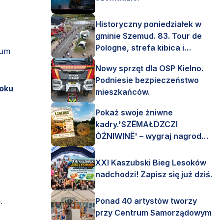
Historyczny poniedziałek w
gminie Szemud. 83. Tour de
Pologne, strefa kibica i
ium
mnóstwo emocji!
Nowy sprzęt dla OSP Kielno.
Podniesie bezpieczeństwo
roku
mieszkańców.
Pokaż swoje żniwne
kadry.'SZËMAŁDZCZI
ÒŻNIWINË' – wygraj nagrody
finansowe i rzeczowe.
XXI Kaszubski Bieg Lesoków
nadchodzi! Zapisz się już dziś.
Ponad 40 artystów tworzy
.
przy Centrum Samorządowym