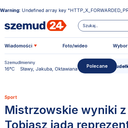
Warning
: Undefined array key "HTTP_X_FORWARDED_P
Wiadomości
Foto/wideo
Wybor
Szemud
Imieniny
Polecane
Donimierz i Szemud. Filmowe pudełko pełne
16°C
Sławy, Jakuba, Oktawiana
Sport
Mistrzowskie wyniki z
Tobiasz jadą repreze