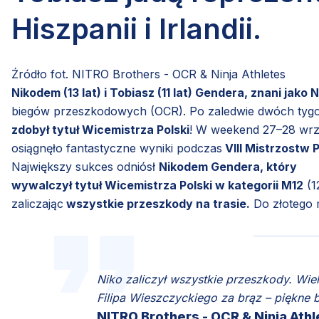
Hiszpanii i Irlandii.
Źródło fot. NITRO Brothers - OCR & Ninja Athletes
Nikodem (13 lat) i Tobiasz (11 lat) Gendera, znani jako
biegów przeszkodowych (OCR). Po zaledwie dwóch tyg
zdobył tytuł Wicemistrza Polski
! W weekend 27–28 wrz
osiągnęło fantastyczne wyniki podczas
VIII Mistrzostw 
Największy sukces odniósł
Nikodem Gendera, który
wywalczył tytuł Wicemistrza Polski w kategorii M12
(1
zaliczając
wszystkie przeszkody na trasie.
Do złotego 
Niko zaliczył wszystkie przeszkody. Wiel
Filipa Wieszczyckiego za brąz – piękne b
NITRO Brothers - OCR & Ninja Ath