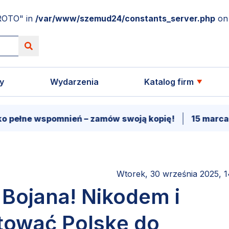
ROTO" in
/var/www/szemud24/constants_server.php
on 
y
Wydarzenia
Katalog firm
 wspomnień – zamów swoją kopię!
15 marca - Premi
Wtorek, 30 września 2025, 1
 Bojana! Nikodem i
ntować Polskę do