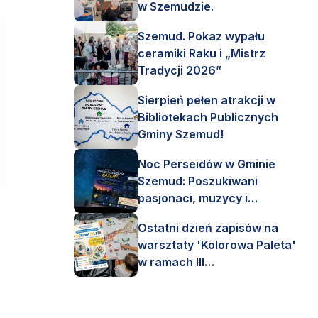
w Szemudzie.
Szemud. Pokaz wypału
ceramiki Raku i „Mistrz
Tradycji 2026”
Sierpień pełen atrakcji w
Bibliotekach Publicznych
Gminy Szemud!
Noc Perseidów w Gminie
Szemud: Poszukiwani
pasjonaci, muzycy i
astronomi!
Ostatni dzień zapisów na
warsztaty 'Kolorowa Paleta'
w ramach III
Interdyscyplinarnego Pleneru
Artystycznego.