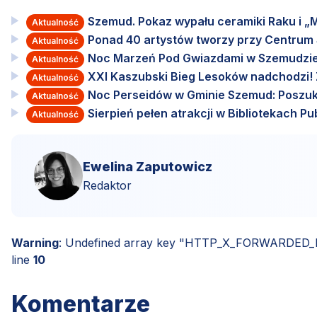
Szemud. Pokaz wypału ceramiki Raku i „M
Aktualność
Ponad 40 artystów tworzy przy Centru
Aktualność
Noc Marzeń Pod Gwiazdami w Szemudzie
Aktualność
XXI Kaszubski Bieg Lesoków nadchodzi! Za
Aktualność
Noc Perseidów w Gminie Szemud: Poszuki
Aktualność
Sierpień pełen atrakcji w Bibliotekach 
Aktualność
Ewelina Zaputowicz
Redaktor
Warning
: Undefined array key "HTTP_X_FORWARDED
line
10
Komentarze