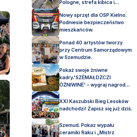
Pologne, strefa kibica i
mnóstwo emocji!
Nowy sprzęt dla OSP Kielno.
Podniesie bezpieczeństwo
mieszkańców.
Ponad 40 artystów tworzy
przy Centrum Samorządowym
w Szemudzie.
Pokaż swoje żniwne
kadry.'SZËMAŁDZCZI
ÒŻNIWINË' – wygraj nagrody
finansowe i rzeczowe.
XXI Kaszubski Bieg Lesoków
nadchodzi! Zapisz się już dziś.
Szemud. Pokaz wypału
ceramiki Raku i „Mistrz