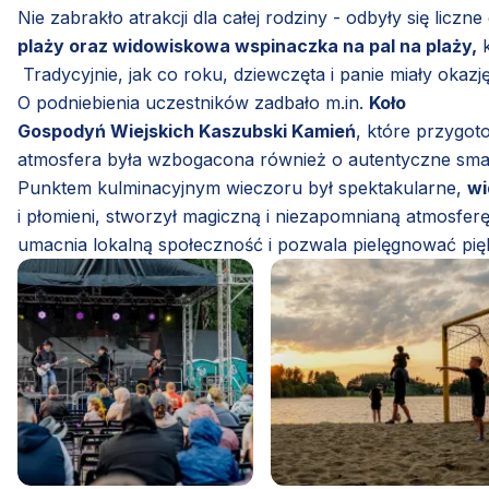
Nie zabrakło atrakcji dla całej rodziny - odbyły się licz
plaży oraz widowiskowa wspinaczka na pal na plaży,
k
Tradycyjnie, jak co roku, dziewczęta i panie miały okaz
O podniebienia uczestników zadbało m.in.
Koło
Gospodyń Wiejskich Kaszubski Kamień
, które przygot
atmosfera była wzbogacona również o autentyczne sma
Punktem kulminacyjnym wieczoru był spektakularne,
wi
i płomieni, stworzył magiczną i niezapomnianą atmosfer
umacnia lokalną społeczność i pozwala pielęgnować pięk