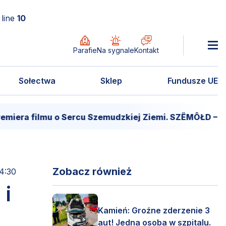
line
10
Parafie
Na sygnale
Kontakt
Sołectwa
Sklep
Fundusze UE
u o Sercu Szemudzkiej Ziemi. SZËMÔŁD – SERCE LESÔ
Zobacz również
14:30
 i
Kamień: Groźne zderzenie 3
aut! Jedna osoba w szpitalu.