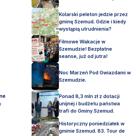
Kolarski peleton jedzie przez
gminę Szemud. Gdzie i kiedy
wystąpią utrudnienia?
Filmowe Wakacje w
Szemudzie! Bezpłatne
seanse, już od jutra!
Noc Marzeń Pod Gwiazdami w
Szemudzie.
jne
Ponad 8,3 mln zł z dotacji
unijnej i budżetu państwa
e
trafi do Gminy Szemud.
Historyczny poniedziałek w
gminie Szemud. 83. Tour de