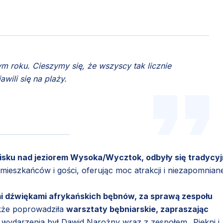
ym roku. Cieszymy się, że wszyscy tak licznie
wili się na plaży.
lisku nad jeziorem Wysoka/Wycztok, odbyły się tradycy
mieszkańców i gości, oferując moc atrakcji i niezapomnian
i dźwiękami afrykańskich bębnów, za sprawą zespołu
także poprowadziła
warsztaty bębniarskie, zapraszając
wydarzenia był Dawid Narożny wraz z zespołem „Piękni i