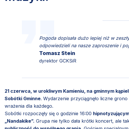
Pogoda dopisała dużo lepiej niż w zeszł
odpowiedzieli na nasze zaproszenie i poja
Tomasz Stein
dyrektor GCKSiR
21 czerwca, w urokliwym Kamieniu, na gminnym kąpie
Sobótki Gminne
. Wydarzenie przyciągnęło liczne grono 
wrażenia dla każdego.
Sobótki rozpoczęły się o godzinie 16:00
hipnotyzującym
„Nandakike”.
Grupa nie tylko dała krótki koncert, ale 
publiczność do wspólnego grania.
Gościem specjalnym 