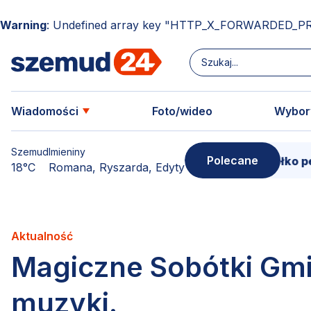
Warning
: Undefined array key "HTTP_X_FORWARDED_P
Wiadomości
Foto/wideo
Wybor
Szemud
Imieniny
Polecane
Donimierz i Szemud. Filmowe pudełko pełne wspomni
18°C
Romana, Ryszarda, Edyty
Aktualność
Magiczne Sobótki Gmin
muzyki.