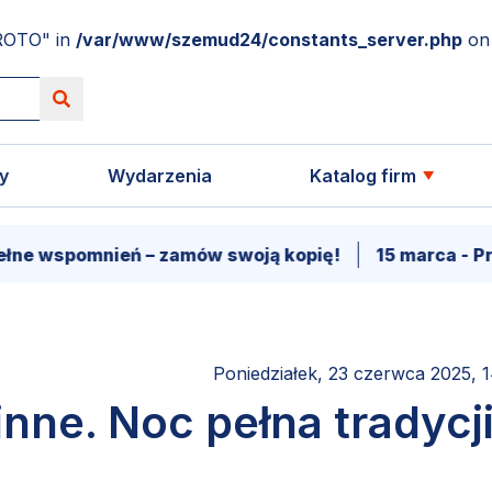
ROTO" in
/var/www/szemud24/constants_server.php
on 
y
Wydarzenia
Katalog firm
eń – zamów swoją kopię!
15 marca - Premiera film
Poniedziałek, 23 czerwca 2025, 
ne. Noc pełna tradycji