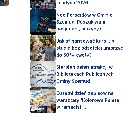
Tradycji 2026”
Noc Perseidów w Gminie
Szemud: Poszukiwani
pasjonaci, muzycy i
astronomi!
Jak sfinansować kurs lub
studia bez odsetek i umorzyć
do 50% kwoty?
Sierpień pełen atrakcji w
Bibliotekach Publicznych
Gminy Szemud!
Ostatni dzień zapisów na
warsztaty 'Kolorowa Paleta'
w ramach III
Interdyscyplinarnego Pleneru
Artystycznego.