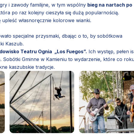
ne gry i zawody familijne, w tym wspólny
bieg na nartach po
tóra po raz kolejny cieszyła się dużą popularnością.
ję upleść własnoręcznie kolorowe wianki.
owało specjalne przysmaki, dbając o to, by sobótkowa
ki Kaszub.
dowisko Teatru Ognia „Los Fuegos”.
Ich występ, pełen is
ę. Sobótki Gminne w Kamieniu to wydarzenie, które co rok
ne kaszubskie tradycje.