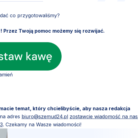
ądać co przygotowaliśmy?
u! Przez Twoją pomoc możemy się rozwijać.
amień
 macie temat, który chcielibyście, aby nasza redakcja
 na adres
biuro@szemud24.pl
zostawcie wiadomość na na
83
. Czekamy na Wasze wiadomości!