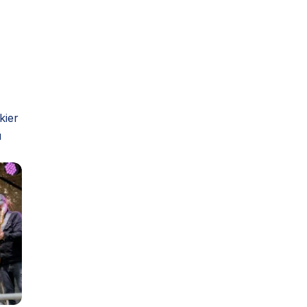
kier
u