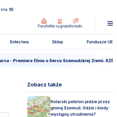
line
10
Parafie
Na sygnale
Kontakt
Sołectwa
Sklep
Fundusze UE
 - Premiera filmu o Sercu Szemudzkiej Ziemi. SZËM
Zobacz także
Kolarski peleton jedzie przez
gminę Szemud. Gdzie i kiedy
wystąpią utrudnienia?