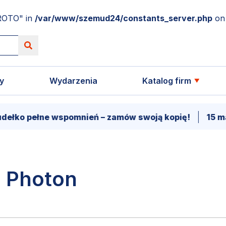
ROTO" in
/var/www/szemud24/constants_server.php
on 
y
Wydarzenia
Katalog firm
ko pełne wspomnień – zamów swoją kopię!
15 marca
 Photon