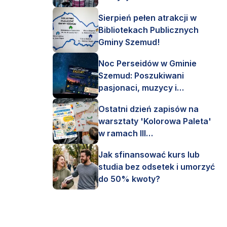
Sierpień pełen atrakcji w
Bibliotekach Publicznych
Gminy Szemud!
Noc Perseidów w Gminie
Szemud: Poszukiwani
pasjonaci, muzycy i
astronomi!
Ostatni dzień zapisów na
warsztaty 'Kolorowa Paleta'
w ramach III
Interdyscyplinarnego Pleneru
Jak sfinansować kurs lub
Artystycznego.
studia bez odsetek i umorzyć
do 50% kwoty?