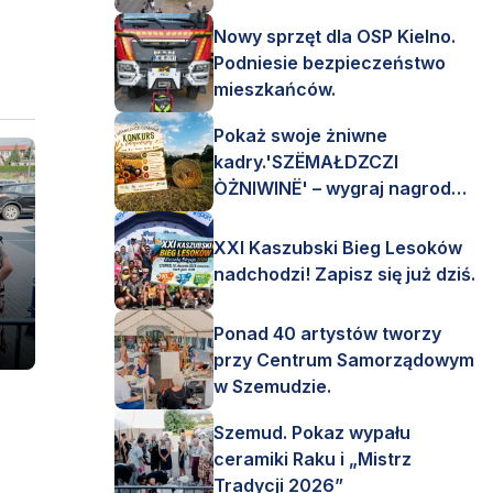
mnóstwo emocji!
Nowy sprzęt dla OSP Kielno.
Podniesie bezpieczeństwo
mieszkańców.
Pokaż swoje żniwne
kadry.'SZËMAŁDZCZI
ÒŻNIWINË' – wygraj nagrody
finansowe i rzeczowe.
XXI Kaszubski Bieg Lesoków
nadchodzi! Zapisz się już dziś.
Ponad 40 artystów tworzy
przy Centrum Samorządowym
w Szemudzie.
Szemud. Pokaz wypału
ceramiki Raku i „Mistrz
Tradycji 2026”