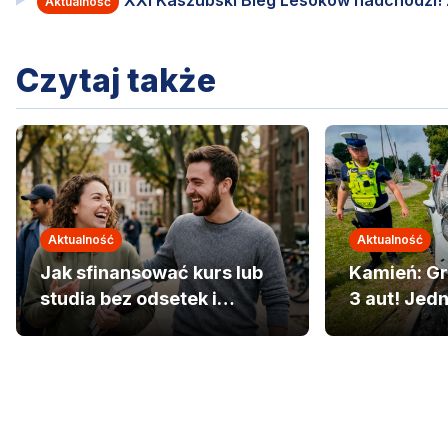
XXI Kaszubski Bieg Lesoków nadchodzi! Za
Aktualność
Czytaj także
Aktualność
Aktualność
Jak sfinansować kurs lub
Kamień: Gr
studia bez odsetek i
3 aut! Jed
umorzyć do 50% kwoty?
szpitalu.