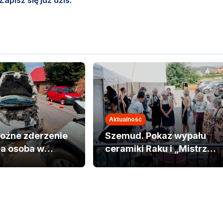
pisz się już dziś.
Aktualność
oźne zderzenie
Szemud. Pokaz wypału
na osoba w
ceramiki Raku i „Mistrz
Tradycji 2026”