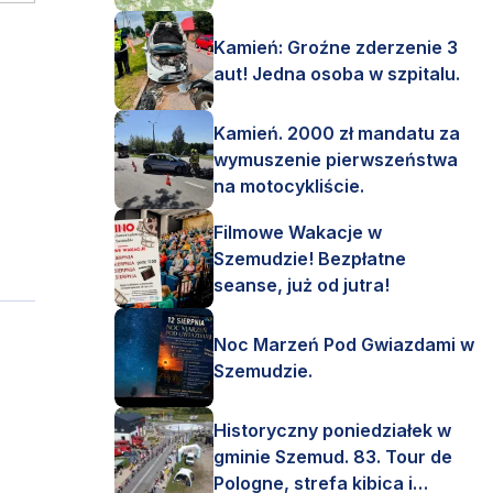
Kamień: Groźne zderzenie 3
aut! Jedna osoba w szpitalu.
Kamień. 2000 zł mandatu za
wymuszenie pierwszeństwa
na motocykliście.
Filmowe Wakacje w
Szemudzie! Bezpłatne
seanse, już od jutra!
Noc Marzeń Pod Gwiazdami w
Szemudzie.
Historyczny poniedziałek w
gminie Szemud. 83. Tour de
Pologne, strefa kibica i