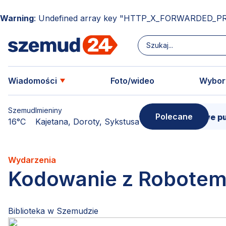
Warning
: Undefined array key "HTTP_X_FORWARDED_P
Wiadomości
Foto/wideo
Wybor
Szemud
Imieniny
Polecane
Donimierz i Szemud. Filmowe pudeł
16°C
Kajetana, Doroty, Sykstusa
Wydarzenia
Kodowanie z Robotem
Biblioteka w Szemudzie