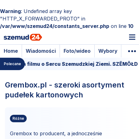
Warning
: Undefined array key
"HTTP_X_FORWARDED_PROTO" in
/var/www/szemud24/constants_server.php
on line
10
Home
Wiadomości
Foto/wideo
Wybory
Wyda
- Premiera filmu o Sercu Szemudzkiej Ziemi. SZËMÔŁ
Polecane
Grembox.pl - szeroki asortyment
pudełek kartonowych
Różne
Grembox to producent, a jednocześnie