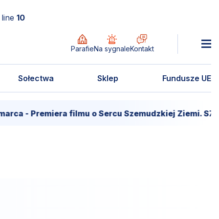
line
10
Parafie
Na sygnale
Kontakt
Sołectwa
Sklep
Fundusze UE
arca - Premiera filmu o Sercu Szemudzkiej Ziemi. S