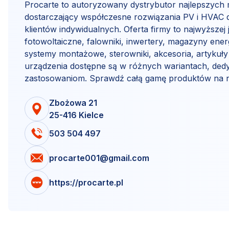
Procarte to autoryzowany dystrybutor najlepszych
dostarczający współczesne rozwiązania PV i HVAC dl
klientów indywidualnych. Oferta firmy to najwyższej
fotowoltaiczne, falowniki, inwertery, magazyny ener
systemy montażowe, sterowniki, akcesoria, artykuły
urządzenia dostępne są w różnych wariantach, de
zastosowaniom. Sprawdź całą gamę produktów na nas
Zbożowa 21
25-416 Kielce
503 504 497
procarte001@gmail.com
https://procarte.pl