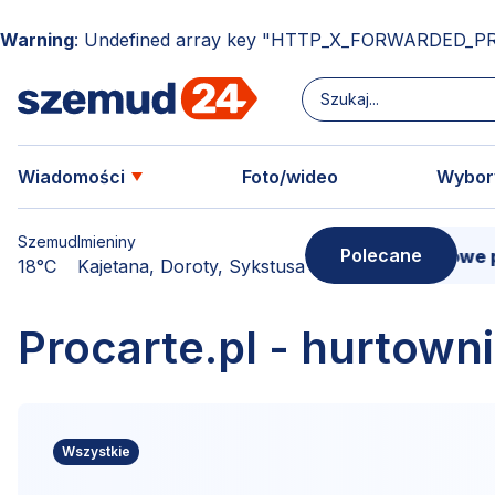
Warning
: Undefined array key "HTTP_X_FORWARDED_P
Wiadomości
Foto/wideo
Wybor
Szemud
Imieniny
Polecane
Donimierz i Szemud. Filmowe p
18°C
Kajetana, Doroty, Sykstusa
Procarte.pl - hurtowni
Wszystkie