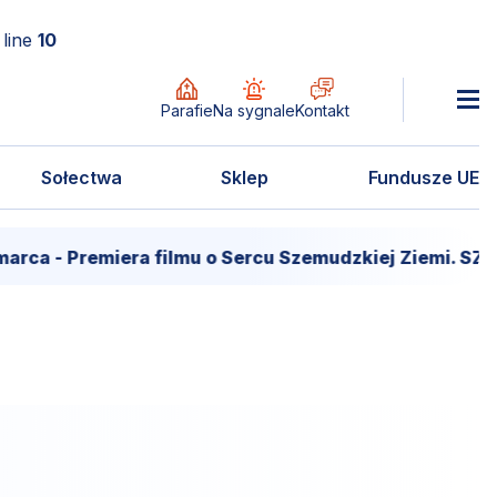
line
10
Parafie
Na sygnale
Kontakt
Sołectwa
Sklep
Fundusze UE
rca - Premiera filmu o Sercu Szemudzkiej Ziemi. SZ