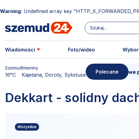
Warning
: Undefined array key "HTTP_X_FORWARDED_P
Wiadomości
Foto/wideo
Wybor
Szemud
Imieniny
Polecane
Donimierz i Szemud. Filmowe pu
16°C
Kajetana, Doroty, Sykstusa
Dekkart - solidny dach
Wszystkie