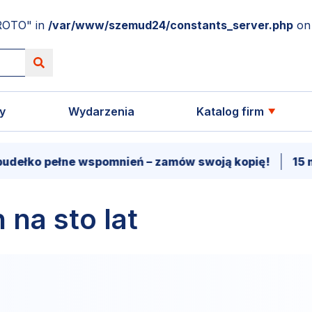
ROTO" in
/var/www/szemud24/constants_server.php
on 
y
Wydarzenia
Katalog firm
dełko pełne wspomnień – zamów swoją kopię!
15 ma
 na sto lat