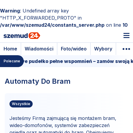
Warning
: Undefined array key
"HTTP_X_FORWARDED_PROTO" in
/var/www/szemud24/constants_server.php
on line
10
Home
Wiadomości
Foto/wideo
Wybory
Wyda
d. Filmowe pudełko pełne wspomnień – zamów swoją k
Polecane
Automaty Do Bram
Wszystkie
Jesteśmy Firmą zajmującą się montażem bram,
wideo-domofonów, systemów zabezpieczeń
osiedla oraz automatyki do bram. Obejmujemy