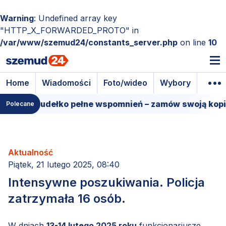
Warning
: Undefined array key
"HTTP_X_FORWARDED_PROTO" in
/var/www/szemud24/constants_server.php
on line
10
Home
Wiadomości
Foto/wideo
Wybory
Wyda
lmowe pudełko pełne wspomnień – zamów swoją kopię!
Polecane
Aktualność
Piątek, 21 lutego 2025, 08:40
Intensywne poszukiwania. Policja
zatrzymała 16 osób.
W dniach
13-14 lutego 2025 roku
funkcjonariusze