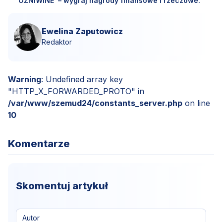
ÒŻNIWINË' – wygraj nagrody finansowe i rzeczowe.
Ewelina Zaputowicz
Redaktor
Warning
: Undefined array key
"HTTP_X_FORWARDED_PROTO" in
/var/www/szemud24/constants_server.php
on line
10
Komentarze
Skomentuj artykuł