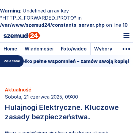
Warning
: Undefined array key
"HTTP_X_FORWARDED_PROTO" in
/var/www/szemud24/constants_server.php
on line
10
Home
Wiadomości
Foto/wideo
Wybory
Wyda
e pudełko pełne wspomnień – zamów swoją kopię!
1
Polecane
Aktualność
Sobota, 21 czerwca 2025, 09:00
Hulajnogi Elektryczne. Kluczowe
zasady bezpieczeństwa.
Wraz z nadejściem cieplejszych dni na ulicach