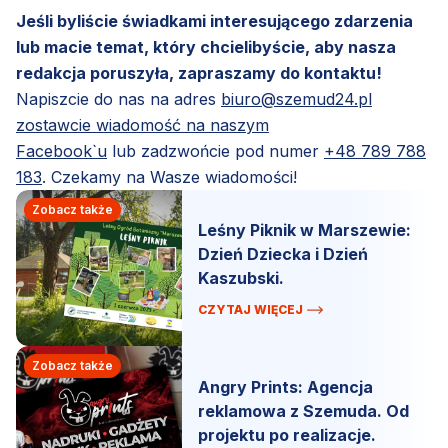
Jeśli byliście świadkami interesującego zdarzenia
lub macie temat, który chcielibyście, aby nasza
redakcja poruszyła, zapraszamy do kontaktu!
Napiszcie do nas na adres
biuro@szemud24.pl
zostawcie wiadomość na naszym
Facebook`u
lub zadzwońcie pod numer
+48 789 788
183
. Czekamy na Wasze wiadomości!
Zobacz także
Leśny Piknik w Marszewie:
Dzień Dziecka i Dzień
Kaszubski.
CZYTAJ WIĘCEJ
Zobacz także
Angry Prints: Agencja
reklamowa z Szemuda. Od
projektu po realizacje.