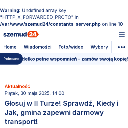
Warning
: Undefined array key
"HTTP_X_FORWARDED_PROTO" in
/var/www/szemud24/constants_server.php
on line
10
Home
Wiadomości
Foto/wideo
Wybory
Wyda
mowe pudełko pełne wspomnień – zamów swoją kopię!
Polecane
Aktualność
Piątek, 30 maja 2025, 14:00
Głosuj w II Turze! Sprawdź, Kiedy i
Jak, gmina zapewni darmowy
transport!