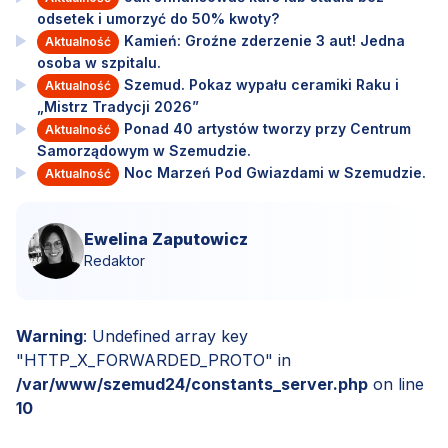
odsetek i umorzyć do 50% kwoty?
Kamień: Groźne zderzenie 3 aut! Jedna
Aktualność
osoba w szpitalu.
Szemud. Pokaz wypału ceramiki Raku i
Aktualność
„Mistrz Tradycji 2026”
Ponad 40 artystów tworzy przy Centrum
Aktualność
Samorządowym w Szemudzie.
Noc Marzeń Pod Gwiazdami w Szemudzie.
Aktualność
Ewelina Zaputowicz
Redaktor
Warning
: Undefined array key
"HTTP_X_FORWARDED_PROTO" in
/var/www/szemud24/constants_server.php
on line
10