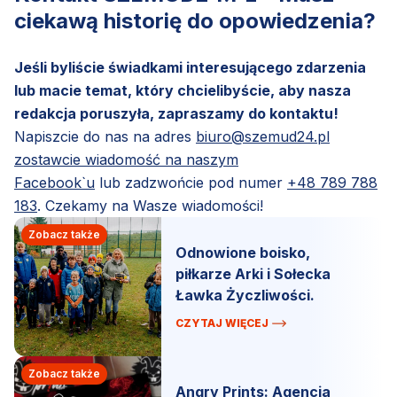
ciekawą historię do opowiedzenia?
Jeśli byliście świadkami interesującego zdarzenia
lub macie temat, który chcielibyście, aby nasza
redakcja poruszyła, zapraszamy do kontaktu!
Napiszcie do nas na adres
biuro@szemud24.pl
zostawcie wiadomość na naszym
Facebook`u
lub zadzwońcie pod numer
+48 789 788
183
. Czekamy na Wasze wiadomości!
Zobacz także
Odnowione boisko,
piłkarze Arki i Sołecka
Ławka Życzliwości.
CZYTAJ WIĘCEJ
Zobacz także
Angry Prints: Agencja