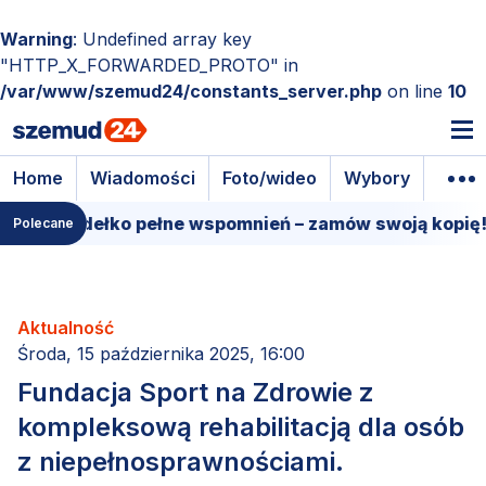
Warning
: Undefined array key
"HTTP_X_FORWARDED_PROTO" in
/var/www/szemud24/constants_server.php
on line
10
Home
Wiadomości
Foto/wideo
Wybory
Wyda
we pudełko pełne wspomnień – zamów swoją kopię!
Polecane
Aktualność
Środa, 15 października 2025, 16:00
Fundacja Sport na Zdrowie z
kompleksową rehabilitacją dla osób
z niepełnosprawnościami.