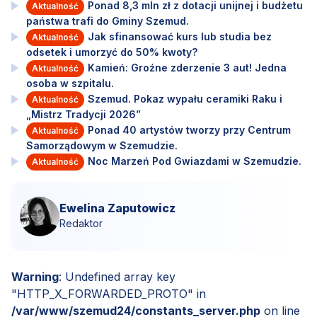
Ponad 8,3 mln zł z dotacji unijnej i budżetu
Aktualność
państwa trafi do Gminy Szemud.
Jak sfinansować kurs lub studia bez
Aktualność
odsetek i umorzyć do 50% kwoty?
Kamień: Groźne zderzenie 3 aut! Jedna
Aktualność
osoba w szpitalu.
Szemud. Pokaz wypału ceramiki Raku i
Aktualność
„Mistrz Tradycji 2026”
Ponad 40 artystów tworzy przy Centrum
Aktualność
Samorządowym w Szemudzie.
Noc Marzeń Pod Gwiazdami w Szemudzie.
Aktualność
Ewelina Zaputowicz
Redaktor
Warning
: Undefined array key
"HTTP_X_FORWARDED_PROTO" in
/var/www/szemud24/constants_server.php
on line