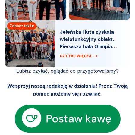
Zobacz także
Jeleńska Huta zyskała
wielofunkcyjny obiekt.
Pierwsza hala Olimpia
oficjalnie otwarta.
CZYTAJ WIĘCEJ
Lubisz czytać, oglądać co przygotowaliśmy?
Wesprzyj naszą redakcję w działaniu! Przez Twoją
pomoc możemy się rozwijać.