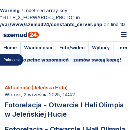
Warning
: Undefined array key
"HTTP_X_FORWARDED_PROTO" in
/var/www/szemud24/constants_server.php
on line
10
Home
Wiadomości
Foto/wideo
Wybory
Wyda
pełne wspomnień – zamów swoją kopię!
15 marca - 
Polecane
Aktualność (Jeleńska Huta)
Wtorek, 2 września 2025, 14:42
Fotorelacja - Otwarcie I Hali Olimpia
w Jeleńskiej Hucie
Fotorelacja - Otwarcie I Hali Olimpia