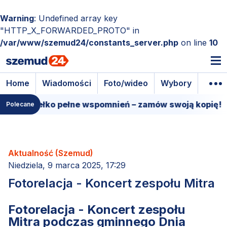
Warning
: Undefined array key
"HTTP_X_FORWARDED_PROTO" in
/var/www/szemud24/constants_server.php
on line
10
Home
Wiadomości
Foto/wideo
Wybory
Wyda
pudełko pełne wspomnień – zamów swoją kopię!
15 
Polecane
Aktualność (Szemud)
Niedziela, 9 marca 2025, 17:29
Fotorelacja - Koncert zespołu Mitra
Fotorelacja - Koncert zespołu
Mitra podczas gminnego Dnia