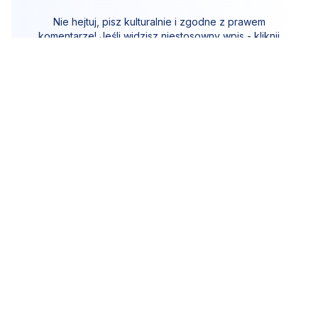
Nie hejtuj, pisz kulturalnie i zgodne z prawem
komentarze! Jeśli widzisz niestosowny wpis - kliknij
"zgłoś nadużycie".