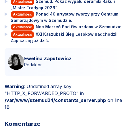
Szemud. Pokaz wypału ceramiki Raku i
Aktualność
„Mistrz Tradycji 2026”
Ponad 40 artystów tworzy przy Centrum
Aktualność
Samorządowym w Szemudzie.
Noc Marzeń Pod Gwiazdami w Szemudzie.
Aktualność
XXI Kaszubski Bieg Lesoków nadchodzi!
Aktualność
Zapisz się już dziś.
Ewelina Zaputowicz
Redaktor
Warning
: Undefined array key
"HTTP_X_FORWARDED_PROTO" in
/var/www/szemud24/constants_server.php
on line
10
Komentarze