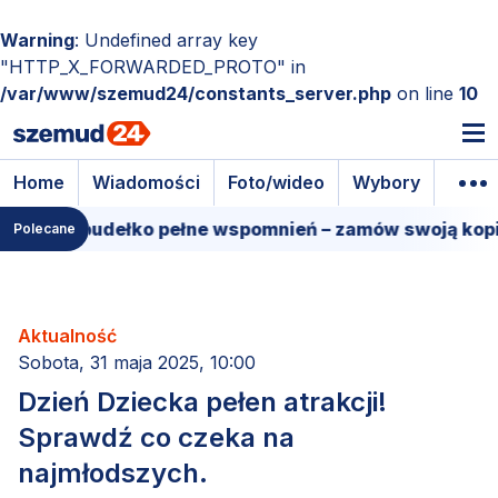
Warning
: Undefined array key
"HTTP_X_FORWARDED_PROTO" in
/var/www/szemud24/constants_server.php
on line
10
Home
Wiadomości
Foto/wideo
Wybory
Wyda
ilmowe pudełko pełne wspomnień – zamów swoją kopię!
Polecane
Aktualność
Sobota, 31 maja 2025, 10:00
Dzień Dziecka pełen atrakcji!
Sprawdź co czeka na
najmłodszych.