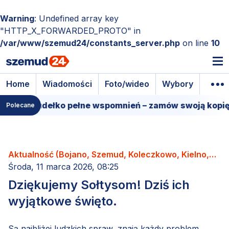
Warning
: Undefined array key
"HTTP_X_FORWARDED_PROTO" in
/var/www/szemud24/constants_server.php
on line
10
Home
Wiadomości
Foto/wideo
Wybory
Wyda
mowe pudełko pełne wspomnień – zamów swoją kopię!
Polecane
Aktualność (Bojano, Szemud, Koleczkowo, Kielno,
Łebno, Dobrzewino, Donimierz, Kamień, Będargowo,
Środa, 11 marca 2026, 08:25
Grabowiec, Częstkowo, Głazica, Jeleńska Huta,
Dziękujemy Sołtysom! Dziś ich
Karczemki, Kieleńska Huta, Kowalewo, Leśno,
wyjątkowe święto.
Łebieńska Huta, Przetoczyno, Rębiska, Szemudzka
Huta, Warzno, Zęblewo)
Są najbliżej ludzkich spraw, znają każdy problem