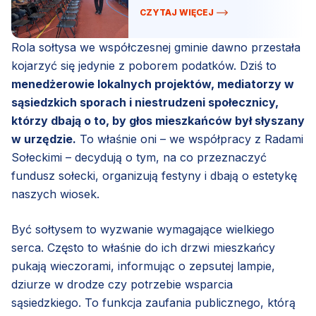
miejsca do zabawy.
CZYTAJ WIĘCEJ
Rola sołtysa we współczesnej gminie dawno przestała
kojarzyć się jedynie z poborem podatków. Dziś to
menedżerowie lokalnych projektów, mediatorzy w
sąsiedzkich sporach i niestrudzeni społecznicy,
którzy dbają o to, by głos mieszkańców był słyszany
w urzędzie.
To właśnie oni – we współpracy z Radami
Sołeckimi – decydują o tym, na co przeznaczyć
fundusz sołecki, organizują festyny i dbają o estetykę
naszych wiosek.
Być sołtysem to wyzwanie wymagające wielkiego
serca. Często to właśnie do ich drzwi mieszkańcy
pukają wieczorami, informując o zepsutej lampie,
dziurze w drodze czy potrzebie wsparcia
sąsiedzkiego. To funkcja zaufania publicznego, którą