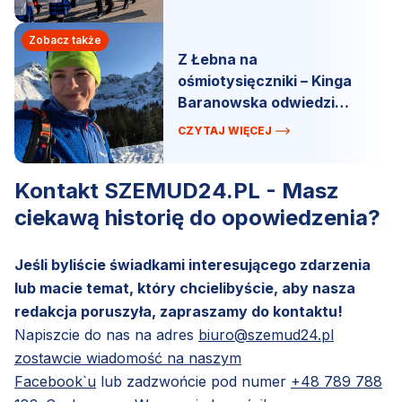
Zobacz także
Z Łebna na
ośmiotysięczniki – Kinga
Baranowska odwiedzi
rodzinną miejscowość!
CZYTAJ WIĘCEJ
Kontakt SZEMUD24.PL - Masz
ciekawą historię do opowiedzenia?
Jeśli byliście świadkami interesującego zdarzenia
lub macie temat, który chcielibyście, aby nasza
redakcja poruszyła, zapraszamy do kontaktu!
Napiszcie do nas na adres
biuro@szemud24.pl
zostawcie wiadomość na naszym
Facebook`u
lub zadzwońcie pod numer
+48 789 788