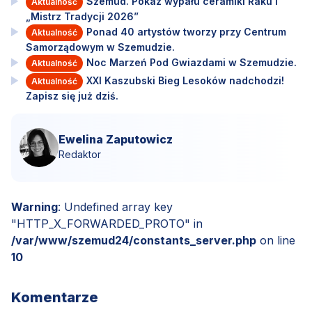
Szemud. Pokaz wypału ceramiki Raku i
Aktualność
„Mistrz Tradycji 2026”
Ponad 40 artystów tworzy przy Centrum
Aktualność
Samorządowym w Szemudzie.
Noc Marzeń Pod Gwiazdami w Szemudzie.
Aktualność
XXI Kaszubski Bieg Lesoków nadchodzi!
Aktualność
Zapisz się już dziś.
Ewelina Zaputowicz
Redaktor
Warning
: Undefined array key
"HTTP_X_FORWARDED_PROTO" in
/var/www/szemud24/constants_server.php
on line
10
Komentarze