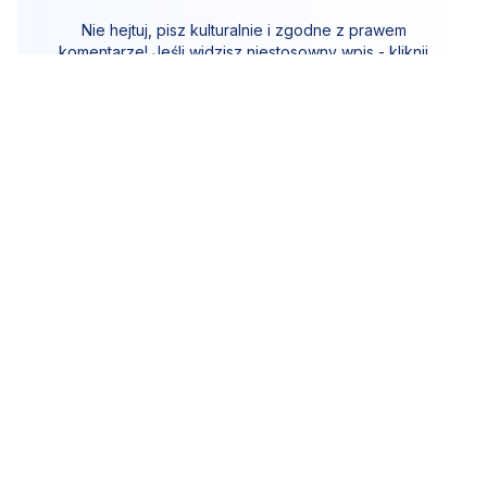
Nie hejtuj, pisz kulturalnie i zgodne z prawem
komentarze! Jeśli widzisz niestosowny wpis - kliknij
"zgłoś nadużycie".