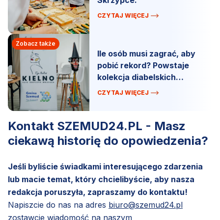
Skrzypce.
CZYTAJ WIĘCEJ
Zobacz także
Ile osób musi zagrać, aby
pobić rekord? Powstaje
kolekcja diabelskich
skrzypiec.
CZYTAJ WIĘCEJ
Kontakt SZEMUD24.PL - Masz
ciekawą historię do opowiedzenia?
Jeśli byliście świadkami interesującego zdarzenia
lub macie temat, który chcielibyście, aby nasza
redakcja poruszyła, zapraszamy do kontaktu!
Napiszcie do nas na adres
biuro@szemud24.pl
zostawcie wiadomość na naszym