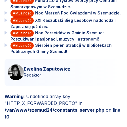
Ponad 40 artystów tworzy przy Centrum
Aktualność
Samorządowym w Szemudzie.
Noc Marzeń Pod Gwiazdami w Szemudzie.
Aktualność
XXI Kaszubski Bieg Lesoków nadchodzi!
Aktualność
Zapisz się już dziś.
Noc Perseidów w Gminie Szemud:
Aktualność
Poszukiwani pasjonaci, muzycy i astronomi!
Sierpień pełen atrakcji w Bibliotekach
Aktualność
Publicznych Gminy Szemud!
Ewelina Zaputowicz
Redaktor
Warning
: Undefined array key
"HTTP_X_FORWARDED_PROTO" in
/var/www/szemud24/constants_server.php
on line
10