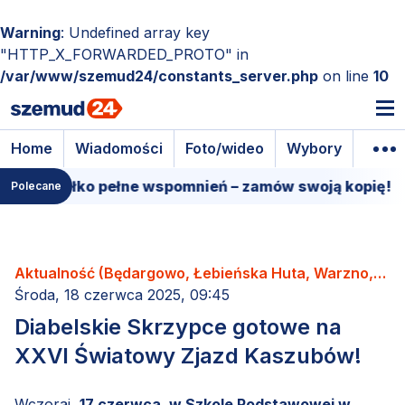
Warning
: Undefined array key
"HTTP_X_FORWARDED_PROTO" in
/var/www/szemud24/constants_server.php
on line
10
Home
Wiadomości
Foto/wideo
Wybory
Wyda
udełko pełne wspomnień – zamów swoją kopię!
15 m
Polecane
Aktualność (Będargowo, Łebieńska Huta, Warzno,
Zęblewo)
Środa, 18 czerwca 2025, 09:45
Diabelskie Skrzypce gotowe na
XXVI Światowy Zjazd Kaszubów!
Wczoraj,
17 czerwca, w Szkole Podstawowej w