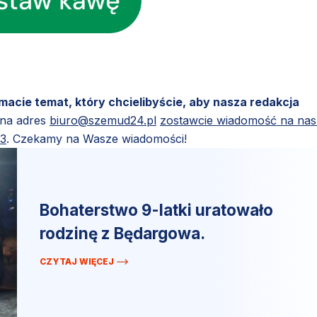
 macie temat, który chcielibyście, aby nasza redakcja
 na adres
biuro@szemud24.pl
zostawcie wiadomość na na
83
. Czekamy na Wasze wiadomości!
Bohaterstwo 9-latki uratowało
rodzinę z Będargowa.
CZYTAJ WIĘCEJ