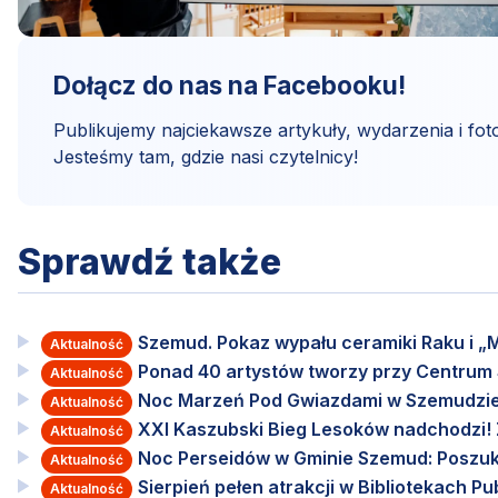
Dołącz do nas na Facebooku!
Publikujemy najciekawsze artykuły, wydarzenia i foto
Jesteśmy tam, gdzie nasi czytelnicy!
Sprawdź także
Szemud. Pokaz wypału ceramiki Raku i „M
Aktualność
Ponad 40 artystów tworzy przy Centru
Aktualność
Noc Marzeń Pod Gwiazdami w Szemudzie
Aktualność
XXI Kaszubski Bieg Lesoków nadchodzi! Za
Aktualność
Noc Perseidów w Gminie Szemud: Poszuki
Aktualność
Sierpień pełen atrakcji w Bibliotekach 
Aktualność