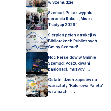
w Szemudzie.
Szemud. Pokaz wypału
ceramiki Raku i „Mistrz
Tradycji 2026”
Sierpień pełen atrakcji w
Bibliotekach Publicznych
Gminy Szemud!
Noc Perseidów w Gminie
Szemud: Poszukiwani
pasjonaci, muzycy i
astronomi!
Ostatni dzień zapisów na
warsztaty 'Kolorowa Paleta'
w ramach III
Interdyscyplinarnego Pleneru
Artystycznego.