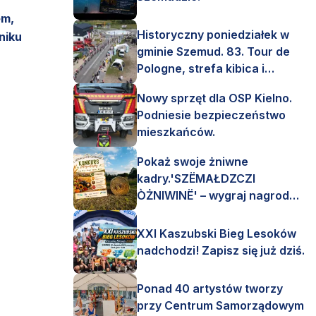
em,
Historyczny poniedziałek w
niku
gminie Szemud. 83. Tour de
Pologne, strefa kibica i
mnóstwo emocji!
Nowy sprzęt dla OSP Kielno.
Podniesie bezpieczeństwo
mieszkańców.
Pokaż swoje żniwne
kadry.'SZËMAŁDZCZI
ÒŻNIWINË' – wygraj nagrody
finansowe i rzeczowe.
XXI Kaszubski Bieg Lesoków
nadchodzi! Zapisz się już dziś.
Ponad 40 artystów tworzy
przy Centrum Samorządowym