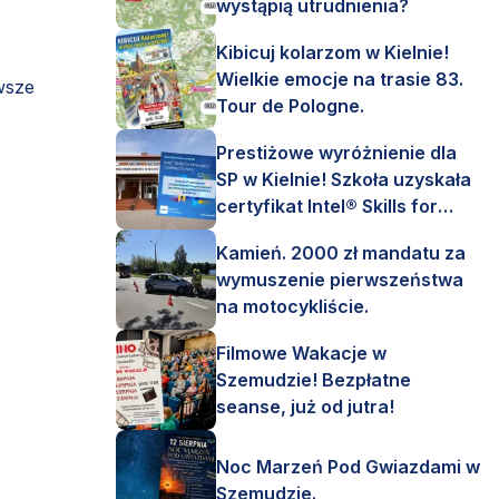
wystąpią utrudnienia?
Kibicuj kolarzom w Kielnie!
Wielkie emocje na trasie 83.
wsze
Tour de Pologne.
Prestiżowe wyróżnienie dla
SP w Kielnie! Szkoła uzyskała
certyfikat Intel® Skills for
Innovation.
Kamień. 2000 zł mandatu za
wymuszenie pierwszeństwa
na motocykliście.
Filmowe Wakacje w
Szemudzie! Bezpłatne
seanse, już od jutra!
Noc Marzeń Pod Gwiazdami w
Szemudzie.