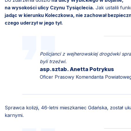
Do zdarzenia doszło
na ulicy Wybickiego w Bojanie,
na wysokości ulicy Czynu Tysiąclecia.
Jak ustalili fun
jadąc w kierunku Koleczkowa, nie zachował bezpieczn
czego uderzył w jego tył.
Policjanci z wejherowskiej drogówki spra
byli trzeźwi.
asp.sztab. Anetta Potrykus
Oficer Prasowy Komendanta Powiatowego
Sprawca kolizji, 46-letni mieszkaniec Gdańska, został 
karnymi.