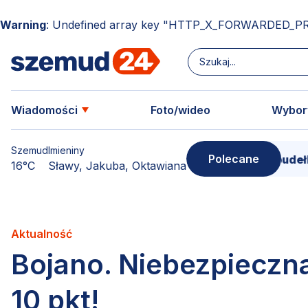
Warning
: Undefined array key "HTTP_X_FORWARDED_P
Wiadomości
Foto/wideo
Wybor
Szemud
Imieniny
Polecane
Donimierz i Szemud. Filmowe pudełko pełne
16°C
Sławy, Jakuba, Oktawiana
Aktualność
Bojano. Niebezpieczna 
10 pkt!