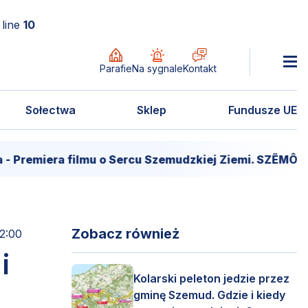
line
10
Parafie
Na sygnale
Kontakt
Sołectwa
Sklep
Fundusze UE
era filmu o Sercu Szemudzkiej Ziemi. SZËMÔŁD – SER
Zobacz również
12:00
i
Kolarski peleton jedzie przez
gminę Szemud. Gdzie i kiedy