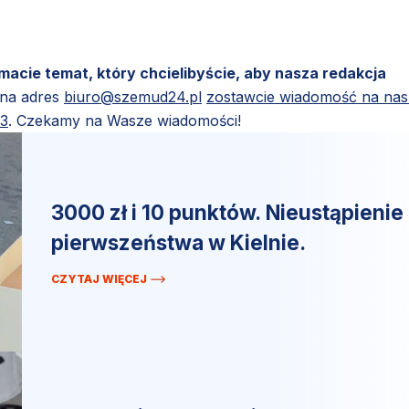
 macie temat, który chcielibyście, aby nasza redakcja
 na adres
biuro@szemud24.pl
zostawcie wiadomość na na
83
. Czekamy na Wasze wiadomości!
3000 zł i 10 punktów. Nieustąpienie
pierwszeństwa w Kielnie.
CZYTAJ WIĘCEJ