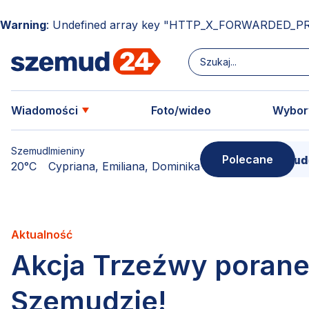
Warning
: Undefined array key "HTTP_X_FORWARDED_P
Wiadomości
Foto/wideo
Wybor
Szemud
Imieniny
Polecane
Donimierz i Szemud. Filmowe pudełko peł
20°C
Cypriana, Emiliana, Dominika
Aktualność
Akcja Trzeźwy porane
Szemudzie!