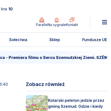
line
10
Parafie
Na sygnale
Kontakt
Sołectwa
Sklep
Fundusze UE
emiera filmu o Sercu Szemudzkiej Ziemi. SZËMÔŁD – 
Zobacz również
8:40
Kolarski peleton jedzie przez
gminę Szemud. Gdzie i kiedy