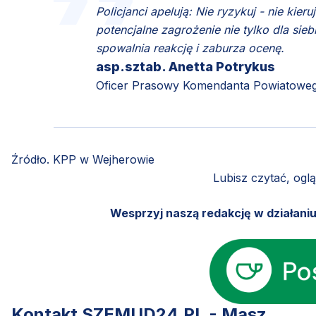
Policjanci apelują: Nie ryzykuj - nie kie
potencjalne zagrożenie nie tylko dla sieb
spowalnia reakcję i zaburza ocenę.
asp.sztab. Anetta Potrykus
Oficer Prasowy Komendanta Powiatowego
Źródło. KPP w Wejherowie
Lubisz czytać, ogl
Wesprzyj naszą redakcję w działani
Kontakt SZEMUD24.PL - Masz