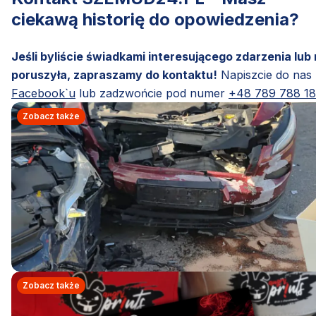
ciekawą historię do opowiedzenia?
Jeśli byliście świadkami interesującego zdarzenia lub
poruszyła, zapraszamy do kontaktu!
Napiszcie do nas
Facebook`u
lub zadzwońcie pod numer
+48 789 788 1
Zobacz także
Zobacz także