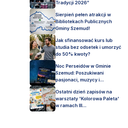
Tradycji 2026”
Sierpień pełen atrakcji w
Bibliotekach Publicznych
Gminy Szemud!
Jak sfinansować kurs lub
studia bez odsetek i umorzyć
do 50% kwoty?
Noc Perseidów w Gminie
Szemud: Poszukiwani
pasjonaci, muzycy i
astronomi!
Ostatni dzień zapisów na
warsztaty 'Kolorowa Paleta'
w ramach III
Interdyscyplinarnego Pleneru
Artystycznego.