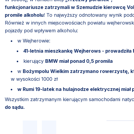
funkcjonariusze zatrzymali w Szemudzie kierowcę Vo
promile alkoholu
! To najwyższy odnotowany wynik pod
Również w innych miejscowościach powiatu wejherowskieg
pojazdy pod wpływem alkoholu:
w Wejherowie:
41-letnia mieszkankę Wejherows - prowadziła 
kierujący
BMW miał ponad 0,5 promila
w
Bożympolu Wielkim zatrzymano rowerzystę, któ
w wysokości 1000 zł
w Rumi 19-latek na hulajnodze elektrycznej miał p
Wszystkim zatrzymanym kierującym samochodami naty
do sądu.