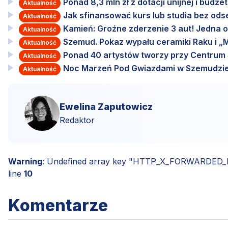
Ponad 8,3 mln zł z dotacji unijnej i budż
Aktualność
Jak sfinansować kurs lub studia bez od
Aktualność
Kamień: Groźne zderzenie 3 aut! Jedna o
Aktualność
Szemud. Pokaz wypału ceramiki Raku i „M
Aktualność
Ponad 40 artystów tworzy przy Centru
Aktualność
Noc Marzeń Pod Gwiazdami w Szemudzie
Aktualność
Ewelina Zaputowicz
Redaktor
Warning
: Undefined array key "HTTP_X_FORWARDED
line
10
Komentarze