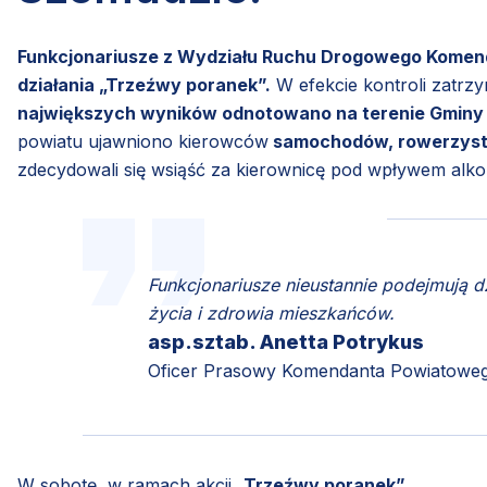
Funkcjonariusze z Wydziału Ruchu Drogowego Komend
działania „Trzeźwy poranek”.
W efekcie kontroli zatrz
największych wyników odnotowano na terenie Gminy
powiatu ujawniono kierowców
samochodów, rowerzystów
zdecydowali się wsiąść za kierownicę pod wpływem alko
Funkcjonariusze nieustannie podejmują d
życia i zdrowia mieszkańców.
asp.sztab. Anetta Potrykus
Oficer Prasowy Komendanta Powiatowego
W sobotę, w ramach akcji
„Trzeźwy poranek”,