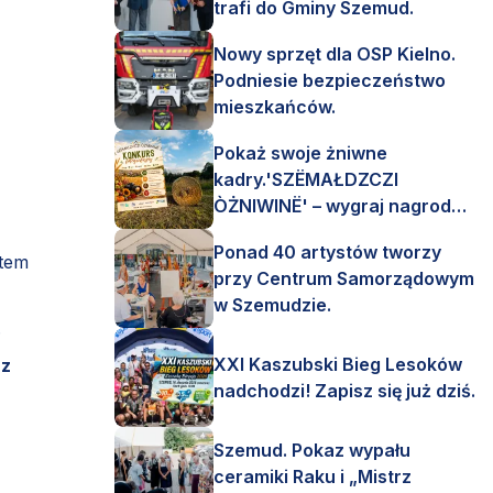
trafi do Gminy Szemud.
Nowy sprzęt dla OSP Kielno.
Podniesie bezpieczeństwo
mieszkańców.
Pokaż swoje żniwne
kadry.'SZËMAŁDZCZI
ÒŻNIWINË' – wygraj nagrody
finansowe i rzeczowe.
Ponad 40 artystów tworzy
atem
przy Centrum Samorządowym
w Szemudzie.
ł.
XXI Kaszubski Bieg Lesoków
az
nadchodzi! Zapisz się już dziś.
Szemud. Pokaz wypału
ceramiki Raku i „Mistrz