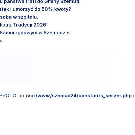
etu państwa trafi do Gminy Szemud.
setek i umorzyć do 50% kwoty?
soba w szpitalu.
istrz Tradycji 2026”
m Samorządowym w Szemudzie.
.
_PROTO" in
/var/www/szemud24/constants_server.php