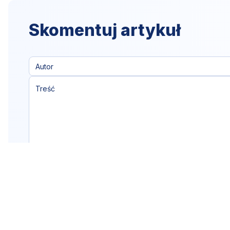
Skomentuj artykuł
Klikając "dodaj komentarz",
akceptujesz
regulamin portalu
Dodaj komentarz