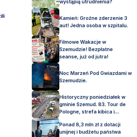
wystąpią utrudnienia?
li
Kamień: Groźne zderzenie 3
aut! Jedna osoba w szpitalu.
Filmowe Wakacje w
Szemudzie! Bezpłatne
seanse, już od jutra!
Noc Marzeń Pod Gwiazdami w
Szemudzie.
Historyczny poniedziałek w
gminie Szemud. 83. Tour de
Pologne, strefa kibica i
mnóstwo emocji!
Ponad 8,3 mln zł z dotacji
unijnej i budżetu państwa