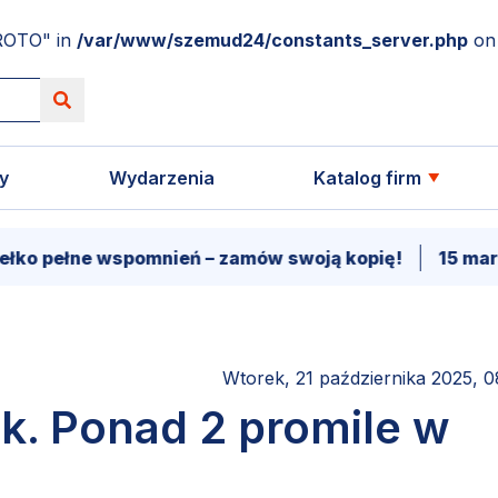
ROTO" in
/var/www/szemud24/constants_server.php
on 
y
Wydarzenia
Katalog firm
ne wspomnień – zamów swoją kopię!
15 marca - Pr
Wtorek, 21 października 2025, 0
k. Ponad 2 promile w