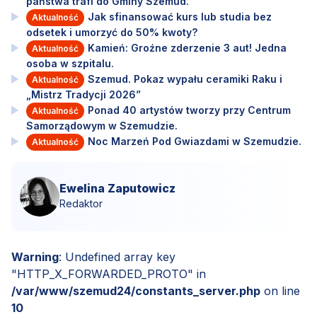
państwa trafi do Gminy Szemud.
Jak sfinansować kurs lub studia bez
Aktualność
odsetek i umorzyć do 50% kwoty?
Kamień: Groźne zderzenie 3 aut! Jedna
Aktualność
osoba w szpitalu.
Szemud. Pokaz wypału ceramiki Raku i
Aktualność
„Mistrz Tradycji 2026”
Ponad 40 artystów tworzy przy Centrum
Aktualność
Samorządowym w Szemudzie.
Noc Marzeń Pod Gwiazdami w Szemudzie.
Aktualność
Ewelina Zaputowicz
Redaktor
Warning
: Undefined array key
"HTTP_X_FORWARDED_PROTO" in
/var/www/szemud24/constants_server.php
on line
10