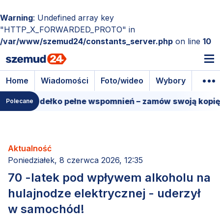
Warning
: Undefined array key
"HTTP_X_FORWARDED_PROTO" in
/var/www/szemud24/constants_server.php
on line
10
Home
Wiadomości
Foto/wideo
Wybory
Wyda
mowe pudełko pełne wspomnień – zamów swoją kopię!
Polecane
Aktualność
Poniedziałek, 8 czerwca 2026, 12:35
70 -latek pod wpływem alkoholu na
hulajnodze elektrycznej - uderzył
w samochód!