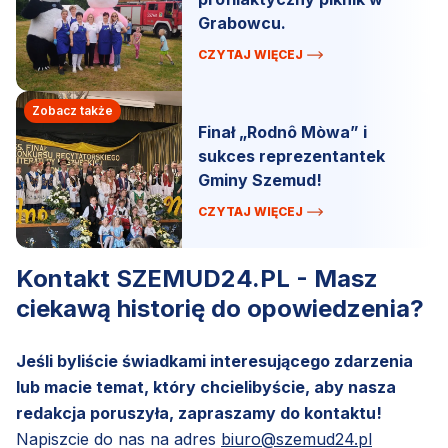
Grabowcu.
CZYTAJ WIĘCEJ
Zobacz także
Finał „Rodnô Mòwa” i
sukces reprezentantek
Gminy Szemud!
CZYTAJ WIĘCEJ
Kontakt SZEMUD24.PL - Masz
ciekawą historię do opowiedzenia?
Jeśli byliście świadkami interesującego zdarzenia
lub macie temat, który chcielibyście, aby nasza
redakcja poruszyła, zapraszamy do kontaktu!
Napiszcie do nas na adres
biuro@szemud24.pl