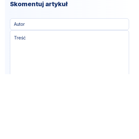
Skomentuj artykuł
Klikając "dodaj komentarz", akceptujesz
Dodaj komentarz
regulamin portalu
Nie hejtuj, pisz kulturalnie i zgodne z prawem
komentarze! Jeśli widzisz niestosowny wpis - kliknij