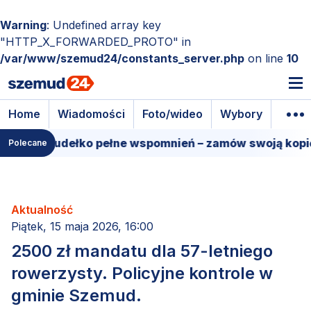
Warning
: Undefined array key
"HTTP_X_FORWARDED_PROTO" in
/var/www/szemud24/constants_server.php
on line
10
Home
Wiadomości
Foto/wideo
Wybory
Wyda
lmowe pudełko pełne wspomnień – zamów swoją kopię!
Polecane
Aktualność
Piątek, 15 maja 2026, 16:00
2500 zł mandatu dla 57-letniego
rowerzysty. Policyjne kontrole w
gminie Szemud.