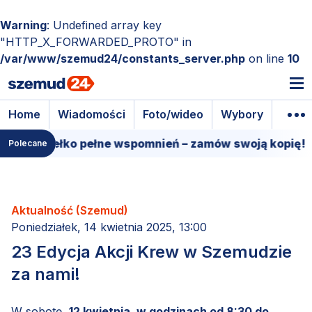
Warning
: Undefined array key
"HTTP_X_FORWARDED_PROTO" in
/var/www/szemud24/constants_server.php
on line
10
Home
Wiadomości
Foto/wideo
Wybory
Wyda
e pudełko pełne wspomnień – zamów swoją kopię!
1
Polecane
Aktualność (Szemud)
Poniedziałek, 14 kwietnia 2025, 13:00
23 Edycja Akcji Krew w Szemudzie
za nami!
W sobotę,
12 kwietnia, w godzinach od 8:30 do