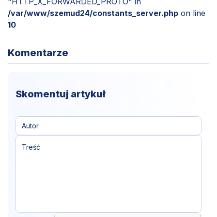
"HTTP_X_FORWARDED_PROTO" in
/var/www/szemud24/constants_server.php
on line
10
Komentarze
Skomentuj artykuł